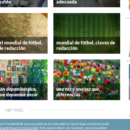
cción
adecuada
el mundial de fútbol,
mundial de fútbol, claves de
de redacción
redacción
ión dopaminérgica
,
una vez
y
una vez que
,
que
dopamine decor
diferencias
ver más
r FundéuRAE que se publican en esta web lo hacen bajo una licencia de
artirIgual 3.0 Unported
. Esto quiere decir, en resumen, que se pueden