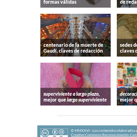
formas válidas
de reda
centenario de la muerte de
sedes d
Gaudí, claves de redacción
claves 
superviviente a largo plazo
,
decorac
mejor que
largo superviviente
mejor 
© MMXXVI - Los contenidos elaborados po
Creative Commons Reconocimiento-Comp