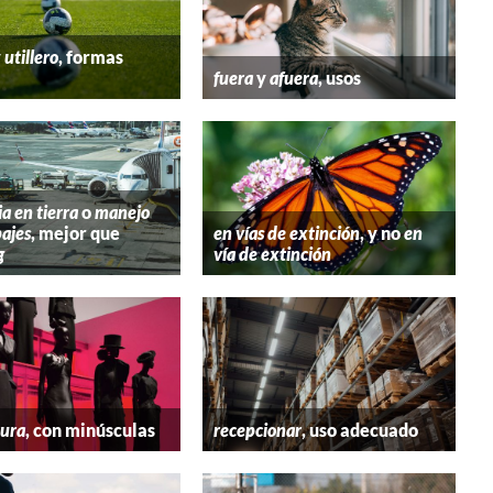
y
utillero
, formas
fuera
y
afuera
, usos
ia en tierra
o
manejo
ajes
, mejor que
en vías de extinción
, y no
en
g
vía de extinción
tura
, con minúsculas
recepcionar
, uso adecuado