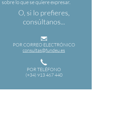
O, si lo prefieres,
consúltanos...
POR CORREO ELECTRÓNICO
consultas@fundeu.es
POR TELÉFONO
(+34) 913 467 440