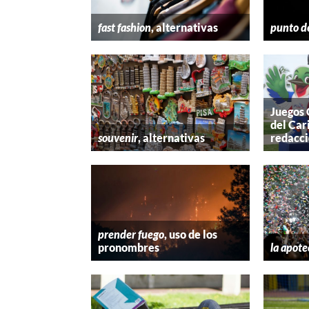
fast fashion
, alternativas
punto d
Juegos
del Car
souvenir
, alternativas
redacc
prender fuego
, uso de los
pronombres
la apote