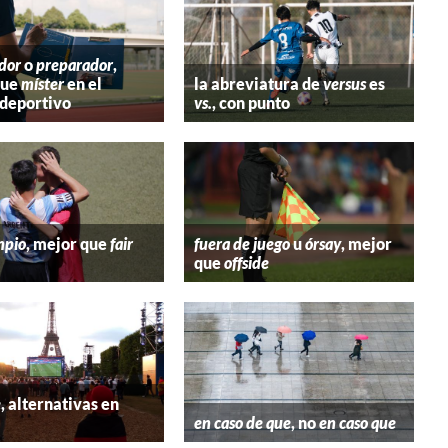
dor
o
preparador
,
que
míster
en el
la abreviatura de
versus
es
deportivo
vs.
, con punto
mpio
, mejor que
fair
fuera de juego
u
órsay
, mejor
que
offside
e
, alternativas en
l
en caso de que
, no
en caso que