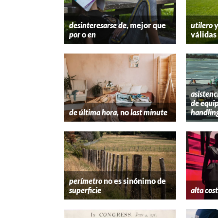
desinteresarse de
, mejor que
utilero
por
o
en
válidas
asistenc
de equip
de última hora
, no
last minute
handlin
perímetro
no es sinónimo de
superficie
alta cos