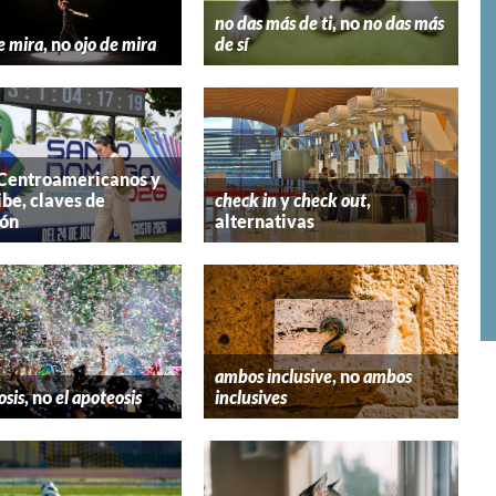
no das más de ti
, no
no das más
e mira
, no
ojo de mira
de sí
 Centroamericanos y
ibe, claves de
check in
y
check out
,
ión
alternativas
ambos inclusive
, no
ambos
osis
, no
el apoteosis
inclusives