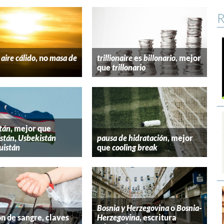
R
aire cálido
, no
masa de
trillionaire
es
billonario
, mejor
que
trillonario
tán
, mejor que
stán
,
Usbekistán
pausa de hidratación
, mejor
uistán
que
cooling break
Bosnia y Herzegovina
o
Bosnia-
n de sangre, claves
Herzegovina
, escritura