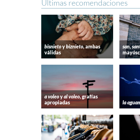
Últimas recomendaciones
bisnieto
y
biznieto
, ambas
san
,
san
válidas
mayúscu
a voleo
y
al voleo
, grafías
apropiadas
la agua