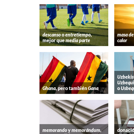
descanso
o
entretiempo
,
masa de 
mejor que
media parte
calor
Uzbekis
Uzbequi
Ghana
, pero también
Gana
o
Usbeq
memorando
y
memorándum
,
donació