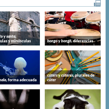
to
y
santa
,
las y minúsculas
bongo
y
bongó
, diferencias
cúters
y
cúteres
, plurales de
mala
, forma adecuada
cúter