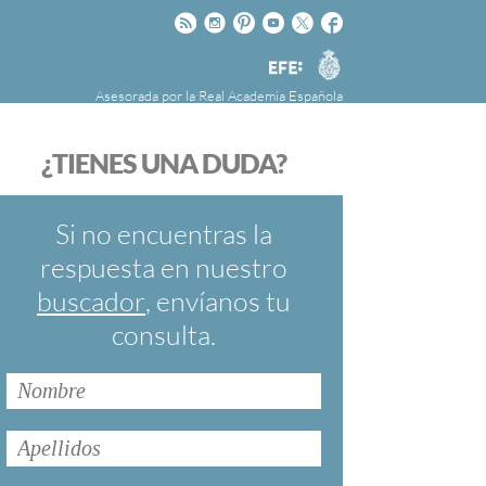
Rss
Instagram
Pinteres
Youtube
Twitter
Facebook
RAE
Agencia
EFE
Asesorada por la
Real Academia Española
nú
NOTICIAS
SOBRE LA FUNDÉURAE
¿TIENES UNA DUDA?
FundéuRAE es una fundación patrocinada por
la Agencia Efe y la Real Academia Española,
cuyo objetivo es colaborar con el buen uso del
Si no encuentras la
español en los medios de comunicación y en
respuesta en nuestro
Internet.
buscador
, envíanos tu
consulta.