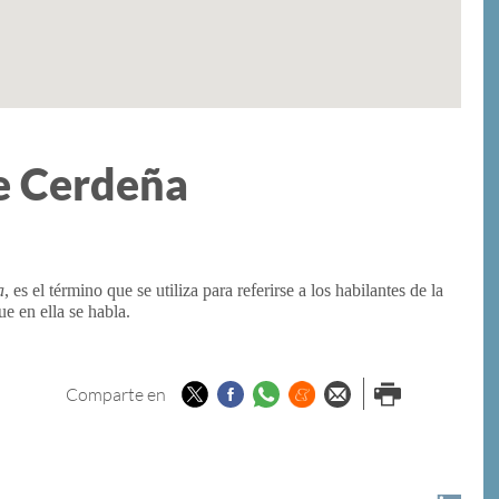
de Cerdeña
a
, es el término que se utiliza para referirse a los habilantes de la
ue en ella se habla.
Twitter
Facebook
Whatsapp
Menéame
Enviar por
Imprimir
Comparte en
email