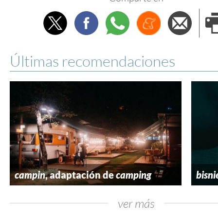
Twitter
Facebook
Whatsapp
Menéame
Envi
e
Últimas recomendaciones
campin
, adaptación de
camping
bisni
ver más