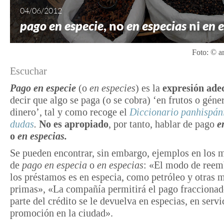
04/06/2012
pago en especie
, no
en especias
ni
en 
Foto: © ar
Escuchar
Pago en especie
(o
en especies
) es la
expresión ad
decir que algo se paga (o se cobra) ‘en frutos o géne
dinero’, tal y como recoge el
Diccionario panhispán
dudas
.
No es apropiado
, por tanto, hablar de pago
e
o
en especias.
Se pueden encontrar, sin embargo, ejemplos en los 
de
pago en especia
o
en especias
: «El modo de reem
los préstamos es en especia, como petróleo y otras m
primas», «La compañía permitirá el pago fraccionad
parte del crédito se le devuelva en especias, en servi
promoción en la ciudad».