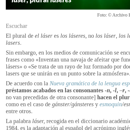
Foto: © Archivo 
Escuchar
El plural de
el láser
es
los láseres
, no
los láser
,
los l
lasers
.
Sin embargo, en los medios de comunicación se enc
frases como «Inventan una navaja de afeitar que fun
lásers» o «Se trata de un rayo de luz formado por do
lasers que se unirán en un punto sobre la atmósfera»
De acuerdo con la
Nueva gramática de la lengua es
préstamos acabados en las consonantes
-n
,
-l
, –
r
,
no van precedidas de otra consonante]
hacen el plur
como en el caso de
gánster/gánsteres
y
esmoquin
/es
entre otros.
La palabra
láser,
recogida en el diccionario académi
1984, es la adaptación al español del acrónimo inglé