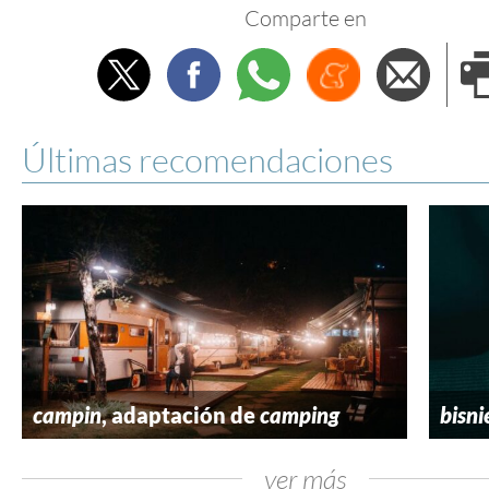
Comparte en
Twitter
Facebook
Whatsapp
Menéame
Envi
e
Últimas recomendaciones
campin
, adaptación de
camping
bisni
ver más