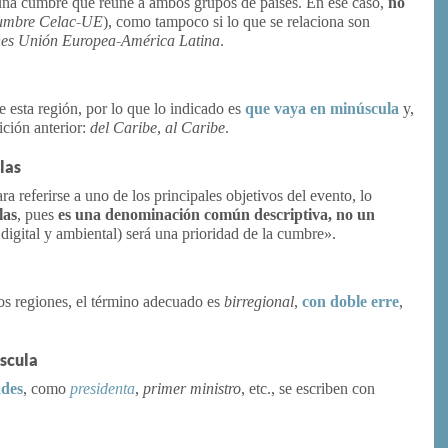
s una cumbre que reúne a ambos grupos de países. En ese caso,
no
umbre Celac-UE
), como tampoco si lo que se relaciona son
nes Unión Europea-América Latina
.
 esta región, por lo que lo indicado es
que vaya en minúscula
y,
ición anterior:
del Caribe
,
al Caribe
.
las
ra referirse a uno de los principales objetivos del evento, lo
las
, pues
es una denominación común descriptiva, no un
, digital y ambiental) será una prioridad de la cumbre».
os regiones, el término adecuado es
birregional
,
con doble erre
,
úscula
ades
, como
presidenta
,
primer ministro
, etc., se escriben con