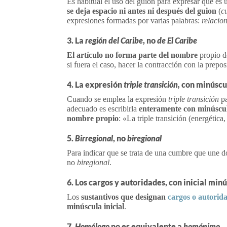
Es habitual el uso del guion para expresar que e
se deja espacio ni antes ni después del guion
(
c
expresiones formadas por varias palabras:
relacio
3. La
región
del Caribe
, no
de El Caribe
El artículo no forma parte del nombre
propio de
si fuera el caso, hacer la contracción con la prepos
4. La expresión
triple transición,
con minúscu
Cuando se emplea la expresión
triple transición
pa
adecuado es escribirla
enteramente con minúscu
nombre propio
: «La triple transición (energética
5.
Birregional
, no
biregional
Para indicar que se trata de una cumbre que une d
no
biregional
.
6. Los cargos y autoridades, con inicial min
Los
sustantivos que designan
cargos o autorid
minúscula inicial
.
7.
Homólogo
no es equivalente a
homónimo