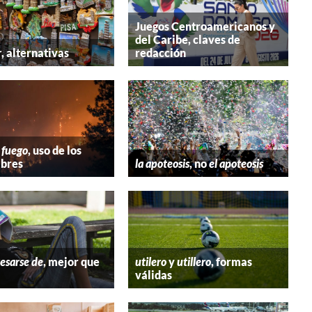
Juegos Centroamericanos y
del Caribe, claves de
r
, alternativas
redacción
 fuego
, uso de los
bres
la apoteosis
, no
el apoteosis
esarse de
, mejor que
utilero
y
utillero
, formas
válidas