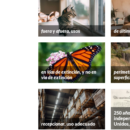
fuera
y
afuera
, usos
de últim
en vías de extinción
, y no
en
perímet
vía de extinción
superfic
250 año
indepen
recepcionar
, uso adecuado
Unidos,