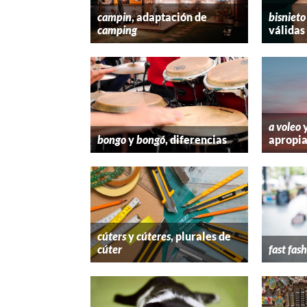
campin
, adaptación de
bisnieto
camping
válidas
a voleo
bongo
y
bongó
, diferencias
apropi
cúters
y
cúteres
, plurales de
cúter
fast fas