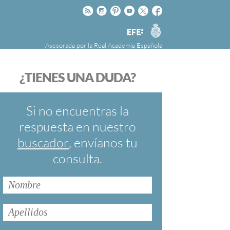
Rss
Instagram
Pinteres
Youtube
Twitter
Facebook
RAE
Agencia
EFE
Asesorada por la
Real Academia Española
nú
NOTICIAS
SOBRE LA FUNDÉURAE
¿TIENES UNA DUDA?
FundéuRAE es una fundación patrocinada por
la Agencia Efe y la Real Academia Española,
cuyo objetivo es colaborar con el buen uso del
Si no encuentras la
español en los medios de comunicación y en
respuesta en nuestro
Internet.
buscador
, envíanos tu
consulta.