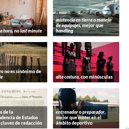
asistencia en tierra
o
manejo
de equipajes
, mejor que
a hora
, no
last minute
handling
ro
no es sinónimo de
ie
alta costura
, con minúsculas
s de la
entrenador
o
preparador
,
dencia de Estados
mejor que
míster
en el
 claves de redacción
ámbito deportivo