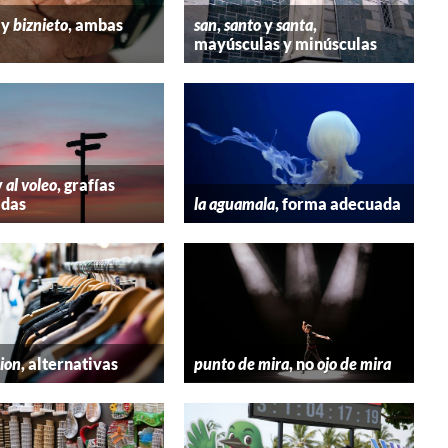
y
biznieto
, ambas
san
,
santo
y
santa
,
mayúsculas y minúsculas
y
al voleo
, grafías
adas
la aguamala
, forma adecuada
hion
, alternativas
punto de mira
, no
ojo de mira