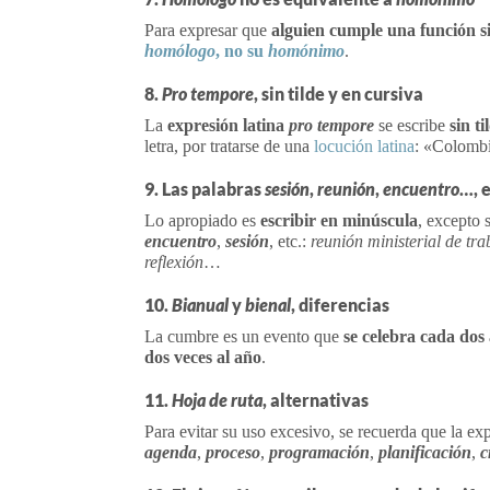
Para expresar que
alguien cumple una función si
homólogo
, no su
homónimo
.
8.
P
ro tempore
, sin tilde y en cursiva
La
expresión latina
pro tempore
se escribe
sin t
letra, por tratarse de una
locución latina
: «Colombi
9. Las palabras
sesión
,
reunión
,
encuentro
…, 
Lo apropiado es
escribir en minúscula
, excepto 
encuentro
,
sesión
, etc.:
reunión ministerial de tra
reflexión
…
10.
Bianual
y
bienal
, diferencias
La cumbre es un evento que
se celebra cada dos
dos veces al año
.
11.
Hoja de ruta
, alternativas
Para evitar su uso excesivo, se recuerda que la ex
agenda
,
proceso
,
programación
,
planificación
,
c