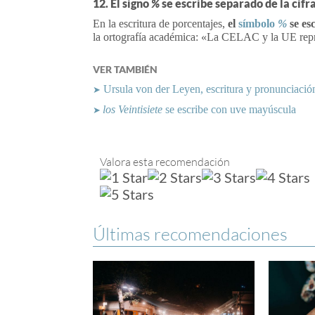
12. El signo
%
se escribe separado de la cifr
En la escritura de porcentajes,
el
símbolo
%
se es
la ortografía académica: «La CELAC y la UE repr
VER TAMBIÉN
Ursula von der Leyen, escritura y pronunciació
➤
los Veintisiete
se escribe con uve mayúscula
➤
Valora esta recomendación
Últimas recomendaciones