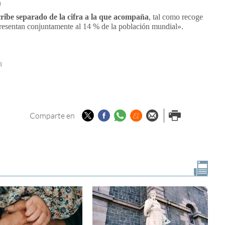
a
cribe separado de la cifra a la que acompaña
, tal como recoge
esentan conjuntamente al 14 % de la población mundial».
n
Twitter
Facebook
Whatsapp
Menéame
Enviar por
Imprimir
Comparte en
email