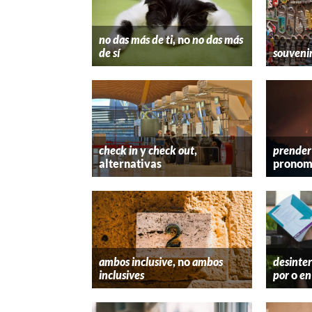
no das más de ti
, no
no das más
de sí
souveni
check in
y
check out
,
prender
alternativas
pronom
ambos inclusive
, no
ambos
desinter
inclusives
por
o
en