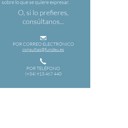
O, si lo prefieres,
consúltanos...
POR CORREO ELECTRÓNICO
consultas@fundeu.es
POR TELÉFONO
(+34) 913 467 440