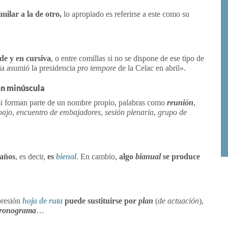
milar a la de otro,
lo apropiado es referirse a este como su
ilde y en cursiva
, o entre comillas si no se dispone de ese tipo de
a asumió la presidencia
pro tempore
de la Celac en abril».
en minúscula
si forman parte de un nombre propio, palabras como
reunión
,
bajo
,
encuentro de embajadores
,
sesión plenaria
,
grupo de
 años
, es decir,
es
bienal
. En cambio,
algo
bianual
se produce
presión
hoja de ruta
puede sustituirse por
plan
(
de actuación
),
ronograma
…