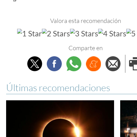
Valora esta recomendación
Comparte en
Twitter
Facebook
Whatsapp
Menéame
Envi
e
Últimas recomendaciones