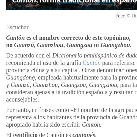
Foto: © Un
Escuchar
Cantón
es el nombre correcto de este topónimo,
no
Guanzú
,
Guanzhou
,
Guangzou
ni
Guangzhou
.
De acuerdo con el
Diccionario panhispánico de dud
recomienda el uso de la grafía
Cantón
para referirse 
provincia china y a su capital. Otras denominacion
Guangdong
, empleada habitualmente para la provinc
y
Guanzú, Guanzhou, Guangzou, Guangzhou
, para l
consideran ajenas a la tradición española y resultan
aconsejables.
Por tanto, en frases como «El nombre de la agrupac
representa a los habitantes de la provincia de Guand
apropiado habría sido escribir
Cantón.
El
gentilicio
de Cantón es
cantonés
.