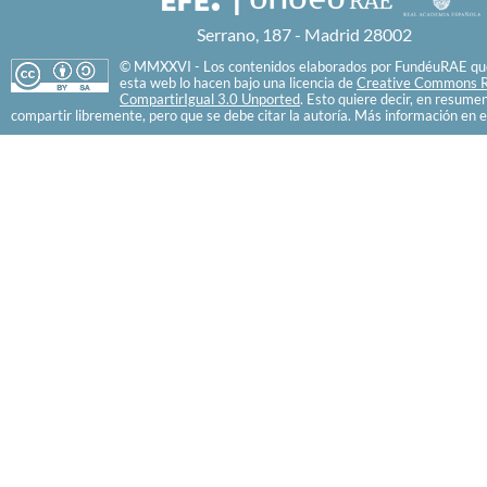
Serrano, 187 - Madrid 28002
© MMXXVI - Los contenidos elaborados por FundéuRAE que
esta web lo hacen bajo una licencia de
Creative Commons R
CompartirIgual 3.0 Unported
. Esto quiere decir, en resume
compartir libremente, pero que se debe citar la autoría. Más información en e