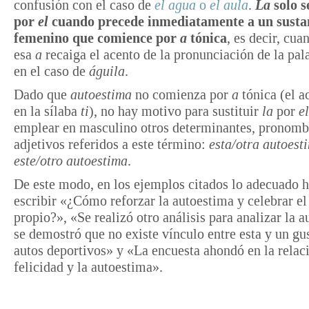
confusión con el caso de
el agua
o
el aula
.
La
solo s
por
el
cuando precede inmediatamente a un susta
femenino que comience por
a
tónica
, es decir, cua
esa
a
recaiga el acento de la pronunciación de la pa
en el caso de
águila
.
Dado que
autoestima
no comienza por
a
tónica (el a
en la sílaba
ti
), no hay motivo para sustituir
la
por
el
emplear en masculino otros determinantes, pronomb
adjetivos referidos a este término:
esta/otra autoest
este/otro autoestima
.
De este modo, en los ejemplos citados lo adecuado h
escribir «¿Cómo reforzar la autoestima y celebrar e
propio?», «Se realizó otro análisis para analizar la 
se demostró que no existe vínculo entre esta y un gu
autos deportivos» y «La encuesta ahondó en la relaci
felicidad y la autoestima».