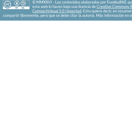
© MMXXVI - Los contenidos elaborados por FundéuRAE que
esta web lo hacen bajo una licencia de
Creative Commons R
CompartirIgual 3.0 Unported
. Esto quiere decir, en resume
compartir libremente, pero que se debe citar la autoría. Más información en e