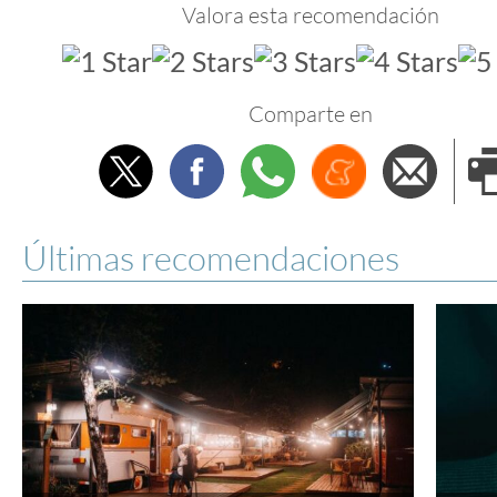
Valora esta recomendación
Comparte en
Twitter
Facebook
Whatsapp
Menéame
Envi
e
Últimas recomendaciones