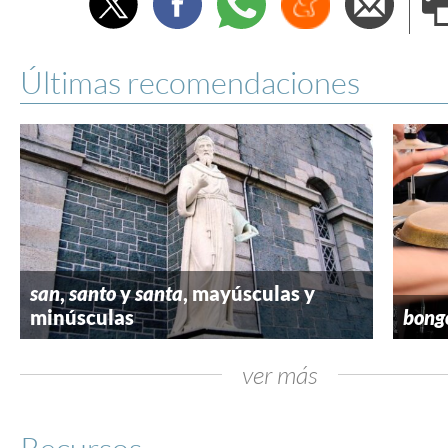
e
Últimas recomendaciones
san
,
santo
y
santa
, mayúsculas y
minúsculas
bong
ver más
Recursos