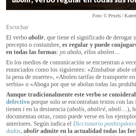
Foto: © Pexels / Kate
Escuchar
El verbo
abolir
, que tiene el significado de derogar 
precepto o costumbre,
es regular
y puede conjugar
en todas las formas
:
yo abolo
,
ellos abolen
…
En los medios de comunicación se encuentran a vec
enunciados como los siguientes: «Zimbabue abole o
la pena de muerte», «Abolen tarifas de transporte en
serbia» o «Aboga por que se abolan todas las prohib
Aunque
tradicionalmente este verbo se considera
defectivo
porque solo se encontraban textos con las
tienen
i
en la desinencia (
abolís
,
aboliré
,
abolí
…), h
documentan otras, como puede verse en los ejemplo
anteriores. Según indica el
Diccionario panhispánic
dudas
,
abolir
admite en la actualidad todas las fo