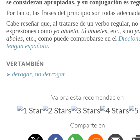
se consideran apropiadas, y su conjugación es reg
Por tanto, las frases del principio son todas adecuada
Cabe reseñar que, al tratarse de un verbo regular, no
expresiones como
yo abuelo
,
tú abueles
, etc., sino
y
aboles
, etc., como puede comprobarse en el
Dicciona
lengua española
.
VER TAMBIÉN
derogar
, no
derrogar
➤
Valora esta recomendación
Comparte en
Twitter
Facebook
Whatsapp
Menéame
Envi