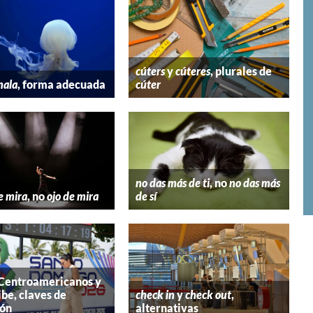
cúters
y
cúteres
, plurales de
mala
, forma adecuada
cúter
no das más de ti
, no
no das más
e mira
, no
ojo de mira
de sí
 Centroamericanos y
ibe, claves de
check in
y
check out
,
ión
alternativas