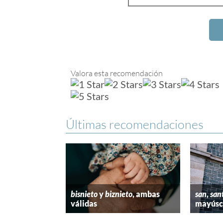
Valora esta recomendación
Últimas recomendaciones
bisnieto
y
biznieto
, ambas
san
,
san
válidas
mayúscu