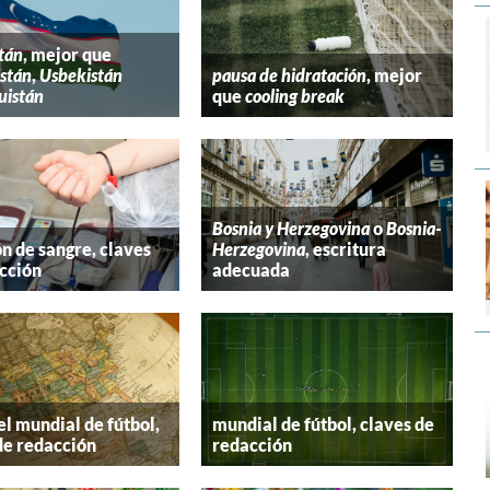
tán
, mejor que
stán
,
Usbekistán
pausa de hidratación
, mejor
uistán
que
cooling break
Bosnia y Herzegovina
o
Bosnia-
n de sangre, claves
Herzegovina
, escritura
cción
adecuada
el mundial de fútbol,
mundial de fútbol, claves de
de redacción
redacción