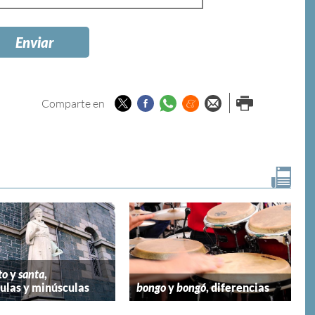
Twitter
Facebook
Whatsapp
Menéame
Enviar por
Imprimir
Comparte en
email
to
y
santa
,
las y minúsculas
bongo
y
bongó
, diferencias