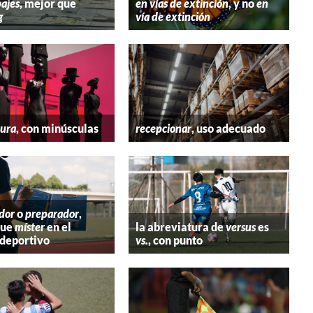
ajes
, mejor que
en vías de extinción
, y no
en
g
vía de extinción
tura
, con minúsculas
recepcionar
, uso adecuado
dor
o
preparador
,
que
míster
en el
la abreviatura de
versus
es
deportivo
vs.
, con punto