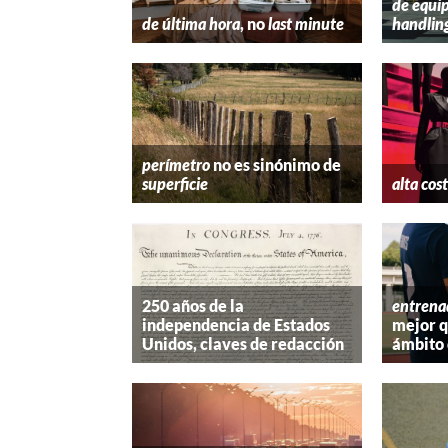
de equip
de última hora
, no
last minute
handlin
perímetro
no es sinónimo de
superficie
alta cos
250 años de la
entrena
independencia de Estados
mejor 
Unidos, claves de redacción
ámbito 