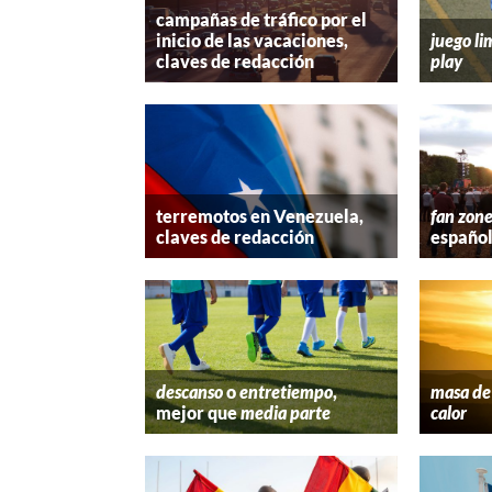
campañas de tráfico por el
inicio de las vacaciones,
juego li
claves de redacción
play
terremotos en Venezuela,
fan zon
claves de redacción
españo
descanso
o
entretiempo
,
masa de 
mejor que
media parte
calor