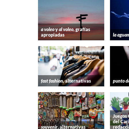
a voleo
y
al voleo
, grafías
apropiadas
la agua
fast fashion
, alternativas
punto d
Juegos
del Car
souvenir
, alternativas
redacc