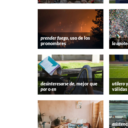
prender fuego
, uso de los
pronombres
la apote
desinteresarse de
, mejor que
utilero
por
o
en
válidas
asistenc