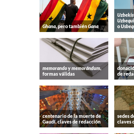
Uzbekis
Uzbequi
Ghana
, pero también
Gana
o
Usbeq
memorando
y
memorándum
,
donació
formas válidas
de reda
centenario de la muerte de
sedes d
Gaudí, claves de redacción
claves 