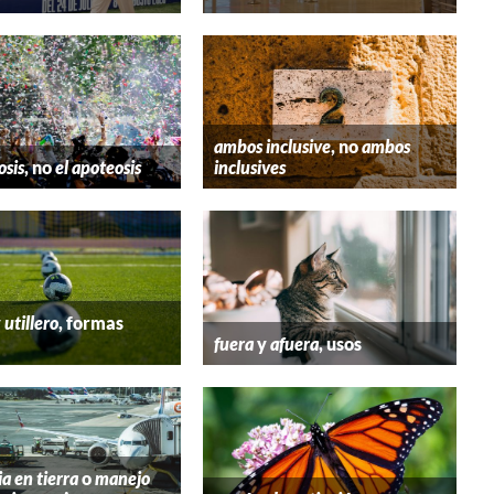
ambos inclusive
, no
ambos
osis
, no
el apoteosis
inclusives
y
utillero
, formas
fuera
y
afuera
, usos
ia en tierra
o
manejo