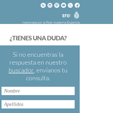
Rss
Instagram
Pinteres
Youtube
Twitter
Facebook
RAE
Agencia
EFE
Asesorada por la
Real Academia Española
nú
NOTICIAS
SOBRE LA FUNDÉURAE
¿TIENES UNA DUDA?
FundéuRAE es una fundación patrocinada por
la Agencia Efe y la Real Academia Española,
cuyo objetivo es colaborar con el buen uso del
Si no encuentras la
español en los medios de comunicación y en
respuesta en nuestro
Internet.
buscador
, envíanos tu
consulta.