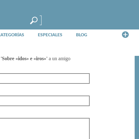
Me
CATEGORÍAS
ESPECIALES
BLOG
e
'Sobre «idos» e «iros»'
a un amigo