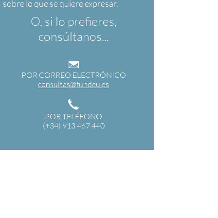
O, si lo prefieres,
consúltanos...
POR CORREO ELECTRÓNICO
consultas@fundeu.es
POR TELÉFONO
(+34) 913 467 440