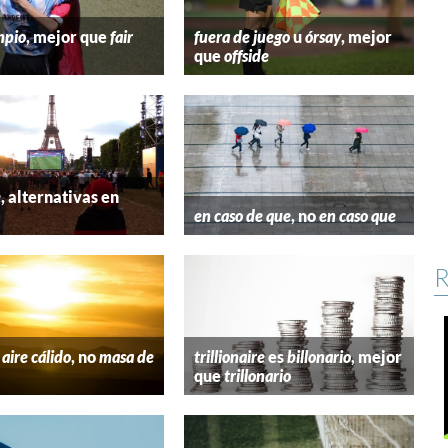
mpio
, mejor que
fair
fuera de juego
u
órsay
, mejor
que
offside
e
, alternativas en
l
en caso de que
, no
en caso que
R
aire cálido
, no
masa de
trillionaire
es
billonario
, mejor
que
trillonario