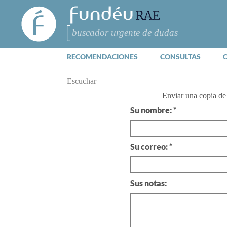
FundéuRAE
- Fundación
del Español
Buscar
Urgente
RECOMENDACIONES
CONSULTAS
Escuchar
Enviar una copia d
Su nombre: *
Su correo: *
Sus notas: