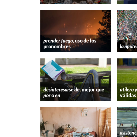
prender fuego
, uso de los
pronombres
la apote
desinteresarse de
, mejor que
utilero
por
o
en
válidas
asistenc