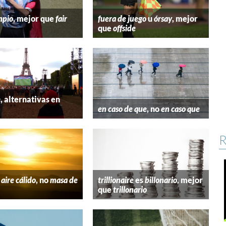
mpio
, mejor que
fair
fuera de juego
u
órsay
, mejor
que
offside
e
, alternativas en
l
en caso de que
, no
en caso que
R
aire cálido
, no
masa de
trillionaire
es
billonario
, mejor
que
trillonario