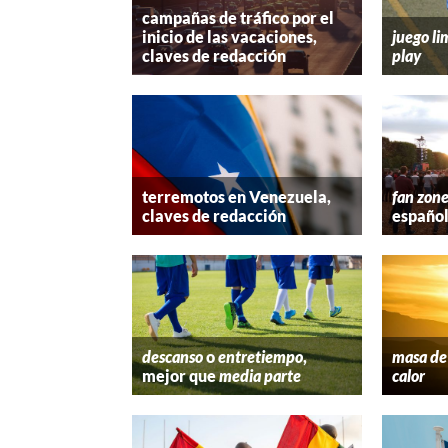
campañas de tráfico por el
inicio de las vacaciones,
juego li
claves de redacción
play
terremotos en Venezuela,
fan zon
claves de redacción
españo
descanso
o
entretiempo
,
masa de 
mejor que
media parte
calor