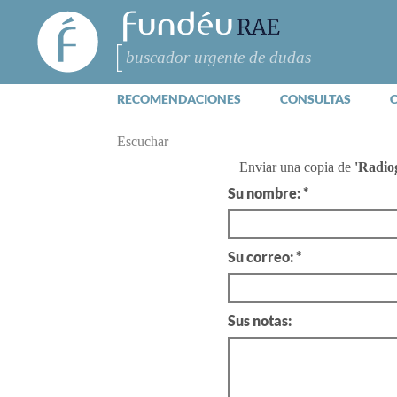
FundéuRAE
- Fundación
del Español
Buscar
Urgente
RECOMENDACIONES
CONSULTAS
Escuchar
Enviar una copia de
'Radiog
Su nombre: *
Su correo: *
Sus notas: