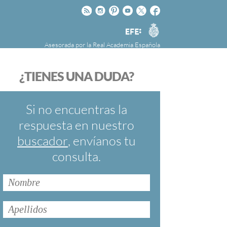
Rss
Instagram
Pinteres
Youtube
Twitter
Facebook
RAE
Agencia
EFE
Asesorada por la
Real Academia Española
nú
NOTICIAS
SOBRE LA FUNDÉURAE
¿TIENES UNA DUDA?
FundéuRAE es una fundación patrocinada por
la Agencia Efe y la Real Academia Española,
cuyo objetivo es colaborar con el buen uso del
Si no encuentras la
español en los medios de comunicación y en
respuesta en nuestro
Internet.
buscador
, envíanos tu
consulta.