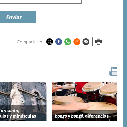
Twitter
Facebook
Whatsapp
Menéame
Enviar por
Imprimir
Comparte en
email
to
y
santa
,
las y minúsculas
bongo
y
bongó
, diferencias