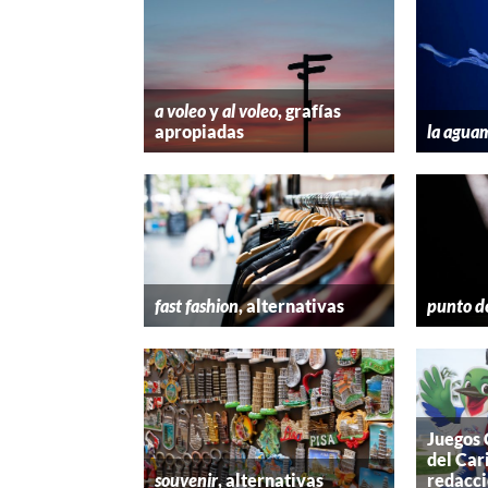
a voleo
y
al voleo
, grafías
apropiadas
la agua
fast fashion
, alternativas
punto d
Juegos
del Car
souvenir
, alternativas
redacc