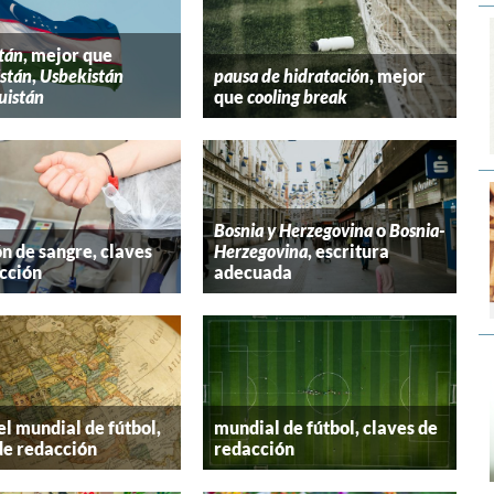
tán
, mejor que
stán
,
Usbekistán
pausa de hidratación
, mejor
uistán
que
cooling break
Bosnia y Herzegovina
o
Bosnia-
n de sangre, claves
Herzegovina
, escritura
cción
adecuada
el mundial de fútbol,
mundial de fútbol, claves de
de redacción
redacción