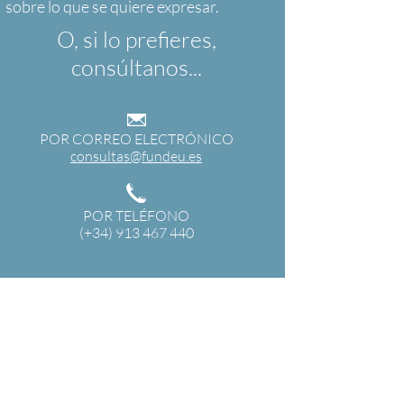
O, si lo prefieres,
consúltanos...
POR CORREO ELECTRÓNICO
consultas@fundeu.es
POR TELÉFONO
(+34) 913 467 440