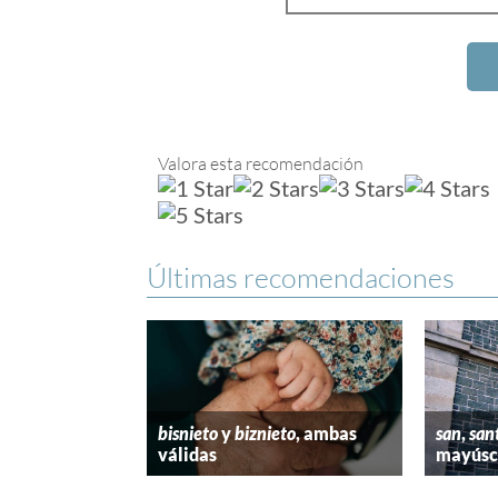
Valora esta recomendación
Últimas recomendaciones
bisnieto
y
biznieto
, ambas
san
,
san
válidas
mayúscu