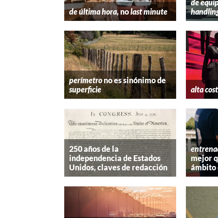
de equip
de última hora
, no
last minute
handlin
perímetro
no es sinónimo de
superficie
alta cos
250 años de la
entrena
independencia de Estados
mejor 
Unidos, claves de redacción
ámbito 