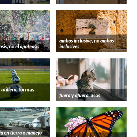
ambos inclusive
, no
ambos
osis
, no
el apoteosis
inclusives
y
utillero
, formas
fuera
y
afuera
, usos
ia en tierra
o
manejo