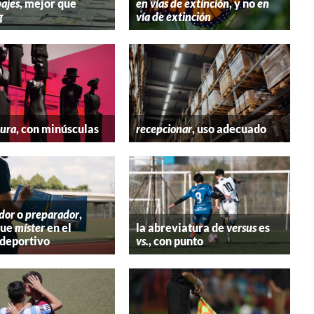
ajes
, mejor que
en vías de extinción
, y no
en
g
vía de extinción
tura
, con minúsculas
recepcionar
, uso adecuado
dor
o
preparador
,
que
míster
en el
la abreviatura de
versus
es
deportivo
vs.
, con punto