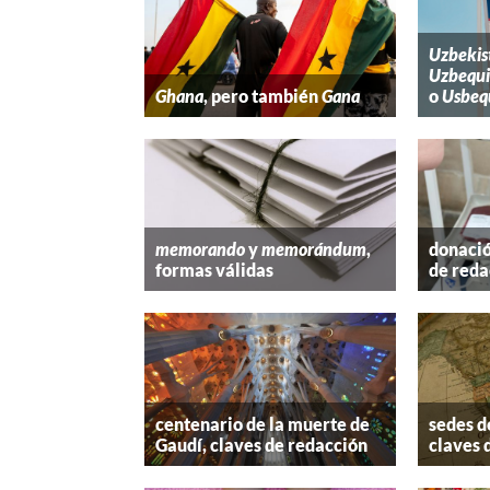
Uzbekis
Uzbequi
Ghana
, pero también
Gana
o
Usbeq
memorando
y
memorándum
,
donació
formas válidas
de reda
centenario de la muerte de
sedes d
Gaudí, claves de redacción
claves 