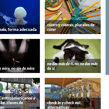
cúters
y
cúteres
, plurales de
mala
, forma adecuada
cúter
no das más de ti
, no
no das más
e mira
, no
ojo de mira
de sí
 Centroamericanos y
ibe, claves de
check in
y
check out
,
ión
alternativas