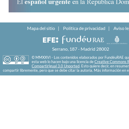
Mapa del sitio
Política de privacidad
Aviso le
Serrano, 187 - Madrid 28002
© MMXXVI - Los contenidos elaborados por FundéuRAE que
esta web lo hacen bajo una licencia de
Creative Commons R
CompartirIgual 3.0 Unported
. Esto quiere decir, en resume
compartir libremente, pero que se debe citar la autoría. Más información en e