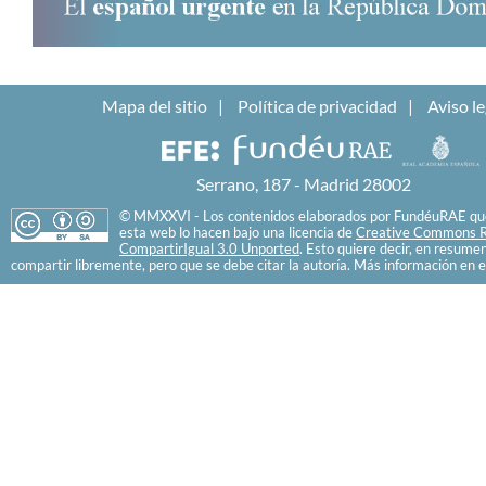
Mapa del sitio
Política de privacidad
Aviso le
Serrano, 187 - Madrid 28002
© MMXXVI - Los contenidos elaborados por FundéuRAE que
esta web lo hacen bajo una licencia de
Creative Commons R
CompartirIgual 3.0 Unported
. Esto quiere decir, en resume
compartir libremente, pero que se debe citar la autoría. Más información en e