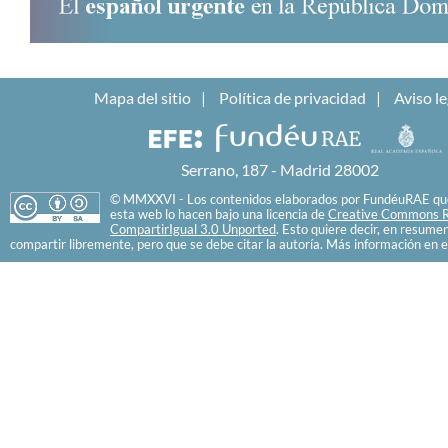
Mapa del sitio
Política de privacidad
Aviso le
Serrano, 187 - Madrid 28002
© MMXXVI - Los contenidos elaborados por FundéuRAE que
esta web lo hacen bajo una licencia de
Creative Commons R
CompartirIgual 3.0 Unported
. Esto quiere decir, en resume
compartir libremente, pero que se debe citar la autoría. Más información en e