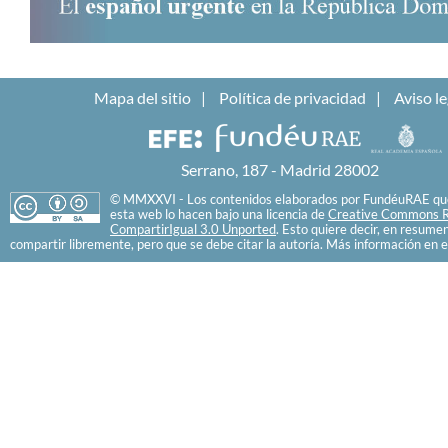
Mapa del sitio
Política de privacidad
Aviso le
Serrano, 187 - Madrid 28002
© MMXXVI - Los contenidos elaborados por FundéuRAE que
esta web lo hacen bajo una licencia de
Creative Commons R
CompartirIgual 3.0 Unported
. Esto quiere decir, en resume
compartir libremente, pero que se debe citar la autoría. Más información en e