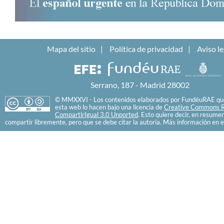
Mapa del sitio
Política de privacidad
Aviso le
Serrano, 187 - Madrid 28002
© MMXXVI - Los contenidos elaborados por FundéuRAE que
esta web lo hacen bajo una licencia de
Creative Commons R
CompartirIgual 3.0 Unported
. Esto quiere decir, en resume
compartir libremente, pero que se debe citar la autoría. Más información en e