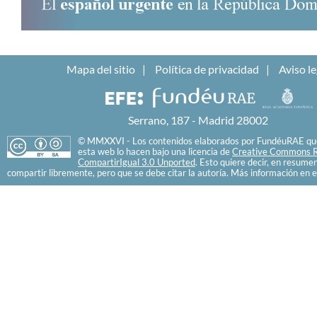
Mapa del sitio
Política de privacidad
Aviso le
Serrano, 187 - Madrid 28002
© MMXXVI - Los contenidos elaborados por FundéuRAE que
esta web lo hacen bajo una licencia de
Creative Commons R
CompartirIgual 3.0 Unported
. Esto quiere decir, en resume
compartir libremente, pero que se debe citar la autoría. Más información en e