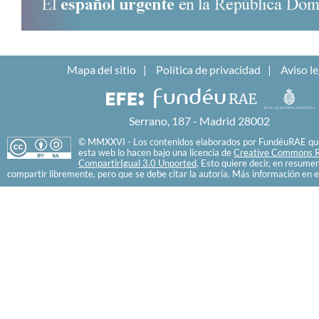
Mapa del sitio
Política de privacidad
Aviso le
Serrano, 187 - Madrid 28002
© MMXXVI - Los contenidos elaborados por FundéuRAE que
esta web lo hacen bajo una licencia de
Creative Commons R
CompartirIgual 3.0 Unported
. Esto quiere decir, en resume
compartir libremente, pero que se debe citar la autoría. Más información en e