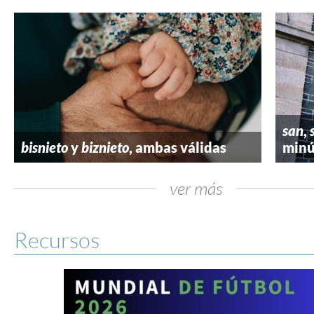
san
,
bisnieto
y
biznieto
, ambas válidas
minú
ver más
Recursos