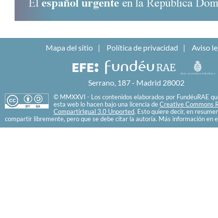
Mapa del sitio
Política de privacidad
Aviso le
Serrano, 187 - Madrid 28002
© MMXXVI - Los contenidos elaborados por FundéuRAE que
esta web lo hacen bajo una licencia de
Creative Commons R
CompartirIgual 3.0 Unported
. Esto quiere decir, en resume
compartir libremente, pero que se debe citar la autoría. Más información en e