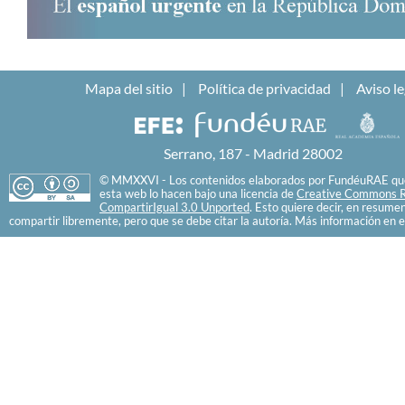
Mapa del sitio
Política de privacidad
Aviso le
Serrano, 187 - Madrid 28002
© MMXXVI - Los contenidos elaborados por FundéuRAE que
esta web lo hacen bajo una licencia de
Creative Commons R
CompartirIgual 3.0 Unported
. Esto quiere decir, en resume
compartir libremente, pero que se debe citar la autoría. Más información en e