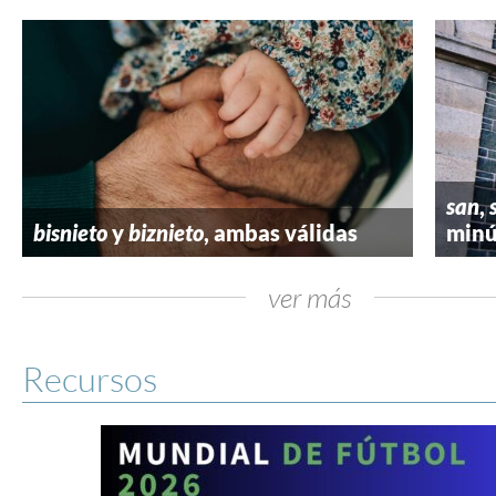
san
,
bisnieto
y
biznieto
, ambas válidas
minú
ver más
Recursos