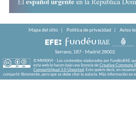
Mapa del sitio
Política de privacidad
Aviso le
Serrano, 187 - Madrid 28002
© MMXXVI - Los contenidos elaborados por FundéuRAE que
esta web lo hacen bajo una licencia de
Creative Commons R
CompartirIgual 3.0 Unported
. Esto quiere decir, en resume
compartir libremente, pero que se debe citar la autoría. Más información en e