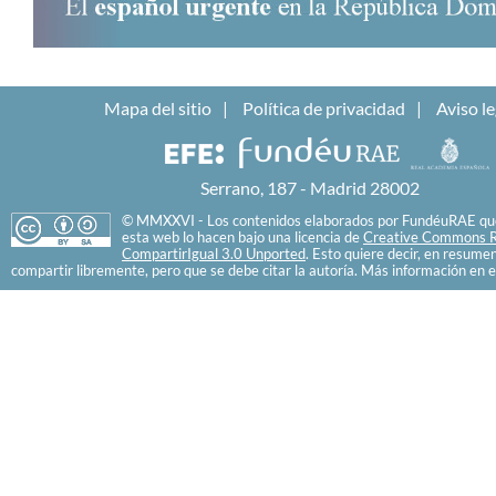
Mapa del sitio
Política de privacidad
Aviso le
Serrano, 187 - Madrid 28002
© MMXXVI - Los contenidos elaborados por FundéuRAE que
esta web lo hacen bajo una licencia de
Creative Commons R
CompartirIgual 3.0 Unported
. Esto quiere decir, en resume
compartir libremente, pero que se debe citar la autoría. Más información en e