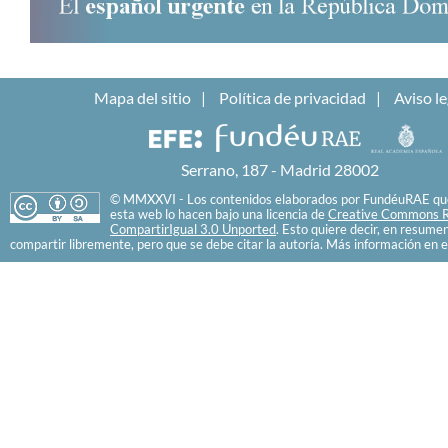
Mapa del sitio
Política de privacidad
Aviso le
Serrano, 187 - Madrid 28002
© MMXXVI - Los contenidos elaborados por FundéuRAE que
esta web lo hacen bajo una licencia de
Creative Commons R
CompartirIgual 3.0 Unported
. Esto quiere decir, en resume
compartir libremente, pero que se debe citar la autoría. Más información en e