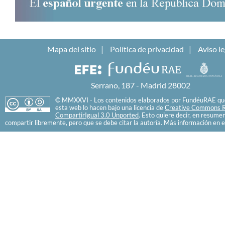
Mapa del sitio
Política de privacidad
Aviso le
Serrano, 187 - Madrid 28002
© MMXXVI - Los contenidos elaborados por FundéuRAE que
esta web lo hacen bajo una licencia de
Creative Commons R
CompartirIgual 3.0 Unported
. Esto quiere decir, en resume
compartir libremente, pero que se debe citar la autoría. Más información en e