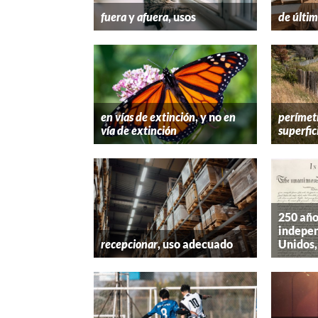
fuera
y
afuera
, usos
de últim
en vías de extinción
, y no
en
perímet
vía de extinción
superfic
250 año
indepen
recepcionar
, uso adecuado
Unidos,