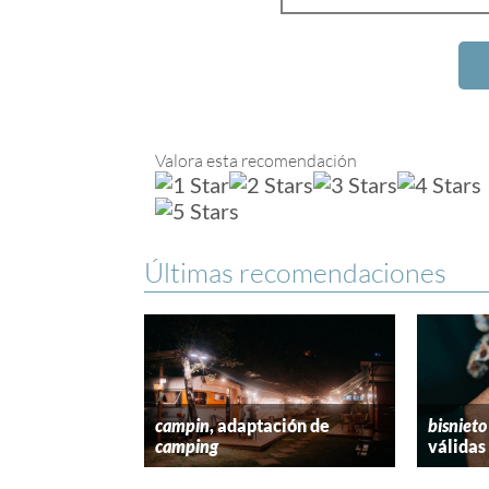
Valora esta recomendación
Últimas recomendaciones
campin
, adaptación de
bisnieto
camping
válidas