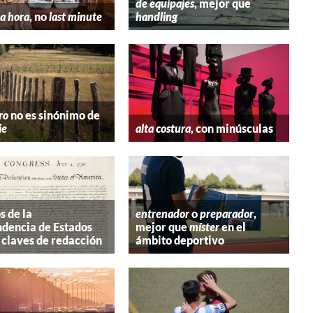
de equipajes
, mejor que
a hora
, no
last minute
handling
ro
no es sinónimo de
ie
alta costura
, con minúsculas
s de la
entrenador
o
preparador
,
dencia de Estados
mejor que
míster
en el
 claves de redacción
ámbito deportivo