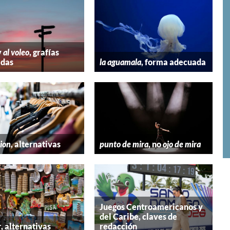
y
al voleo
, grafías
adas
la aguamala
, forma adecuada
hion
, alternativas
punto de mira
, no
ojo de mira
Juegos Centroamericanos y
del Caribe, claves de
r
, alternativas
redacción