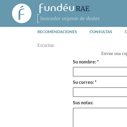
FundéuRAE
- Fundación
del Español
Buscar
Urgente
RECOMENDACIONES
CONSULTAS
Escuchar
Enviar una co
Su nombre: *
Su correo: *
Sus notas: