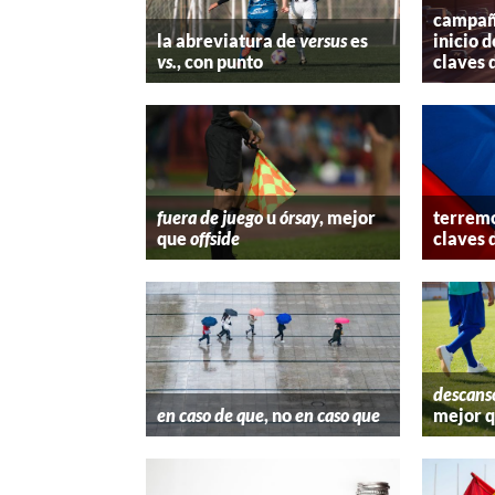
campaña
la abreviatura de
versus
es
inicio d
vs.
, con punto
claves 
fuera de juego
u
órsay
, mejor
terremo
que
offside
claves 
descans
en caso de que
, no
en caso que
mejor 