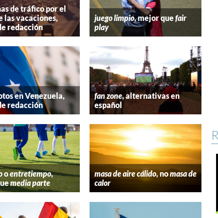
s de tráfico por el
e las vacaciones,
juego limpio
, mejor que
fair
de redacción
play
tos en Venezuela,
fan zone
, alternativas en
de redacción
español
R
o
o
entretiempo
,
masa de aire cálido
, no
masa de
que
media parte
calor