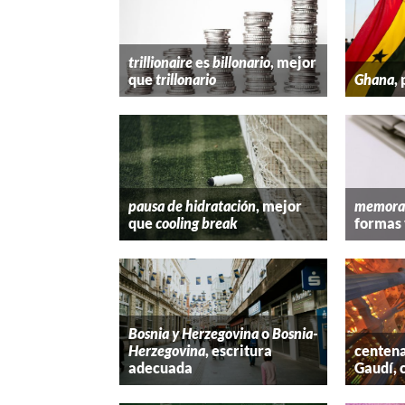
trillionaire
es
billonario
, mejor
que
trillonario
Ghana
,
pausa de hidratación
, mejor
memora
que
cooling break
formas 
Bosnia y Herzegovina
o
Bosnia-
Herzegovina
, escritura
centena
adecuada
Gaudí, 