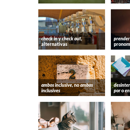
check in
y
check out
,
prender
alternativas
pronom
ambos inclusive
, no
ambos
desinter
inclusives
por
o
en