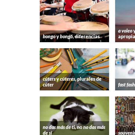
a voleo
bongo
y
bongó
, diferencias
apropi
cúters
y
cúteres
, plurales de
cúter
fast fas
no das más de ti
, no
no das más
de sí
souveni