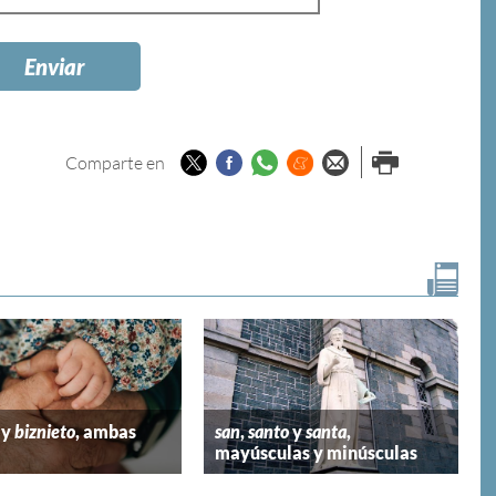
Twitter
Facebook
Whatsapp
Menéame
Enviar por
Imprimir
Comparte en
email
y
biznieto
, ambas
san
,
santo
y
santa
,
mayúsculas y minúsculas