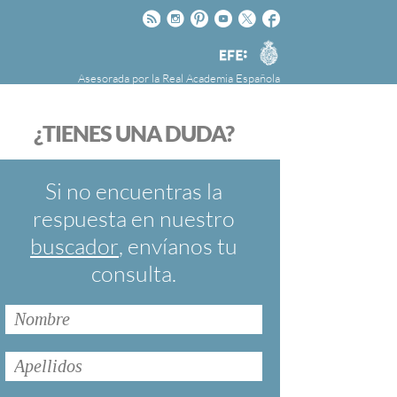
Rss
Instagram
Pinteres
Youtube
Twitter
Facebook
RAE
Agencia
EFE
Asesorada por la
Real Academia Española
nú
NOTICIAS
SOBRE LA FUNDÉURAE
¿TIENES UNA DUDA?
FundéuRAE es una fundación patrocinada por
la Agencia Efe y la Real Academia Española,
cuyo objetivo es colaborar con el buen uso del
Si no encuentras la
español en los medios de comunicación y en
respuesta en nuestro
Internet.
buscador
, envíanos tu
consulta.