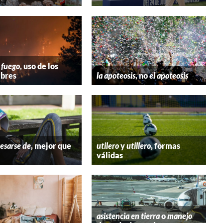
 fuego
, uso de los
bres
la apoteosis
, no
el apoteosis
esarse de
, mejor que
utilero
y
utillero
, formas
válidas
asistencia en tierra
o
manejo