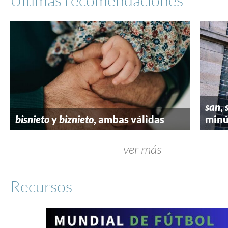
san
,
bisnieto
y
biznieto
, ambas válidas
minú
ver más
Recursos