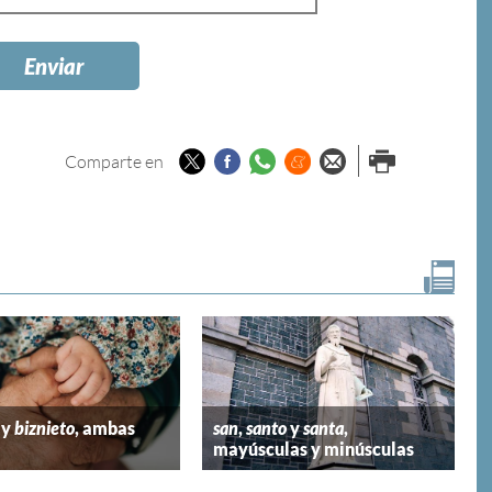
Twitter
Facebook
Whatsapp
Menéame
Enviar por
Imprimir
Comparte en
email
y
biznieto
, ambas
san
,
santo
y
santa
,
mayúsculas y minúsculas