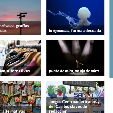
y
al voleo
, grafías
adas
la aguamala
, forma adecuada
hion
, alternativas
punto de mira
, no
ojo de mira
Juegos Centroamericanos y
del Caribe, claves de
r
, alternativas
redacción