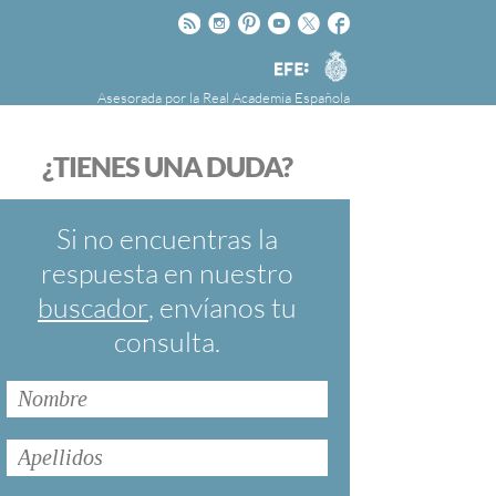
Rss
Instagram
Pinteres
Youtube
Twitter
Facebook
RAE
Agencia
EFE
Asesorada por la
Real Academia Española
nú
NOTICIAS
SOBRE LA FUNDÉURAE
¿TIENES UNA DUDA?
FundéuRAE es una fundación patrocinada por
la Agencia Efe y la Real Academia Española,
cuyo objetivo es colaborar con el buen uso del
Si no encuentras la
español en los medios de comunicación y en
respuesta en nuestro
Internet.
buscador
, envíanos tu
consulta.