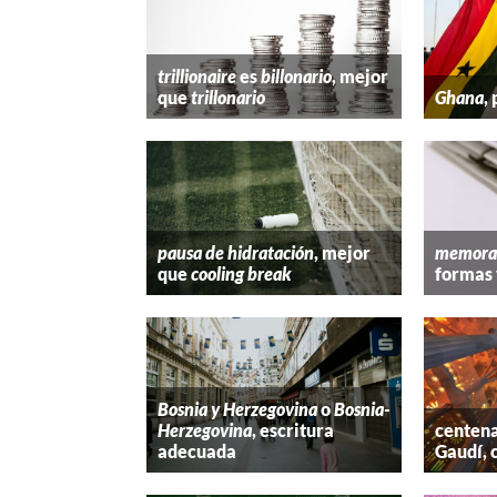
trillionaire
es
billonario
, mejor
que
trillonario
Ghana
,
pausa de hidratación
, mejor
memora
que
cooling break
formas 
Bosnia y Herzegovina
o
Bosnia-
Herzegovina
, escritura
centena
adecuada
Gaudí, 