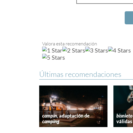
Valora esta recomendación
Últimas recomendaciones
campin
, adaptación de
bisnieto
camping
válidas