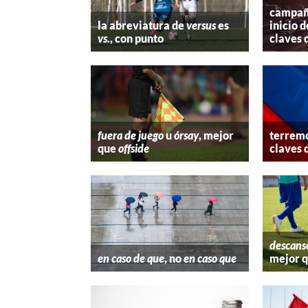
campaña
la abreviatura de
versus
es
inicio d
vs.
, con punto
claves 
fuera de juego
u
órsay
, mejor
terremo
que
offside
claves 
descans
en caso de que
, no
en caso que
mejor 