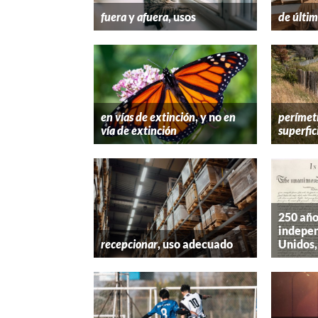
fuera
y
afuera
, usos
de últim
en vías de extinción
, y no
en
perímet
vía de extinción
superfic
250 año
indepen
recepcionar
, uso adecuado
Unidos,