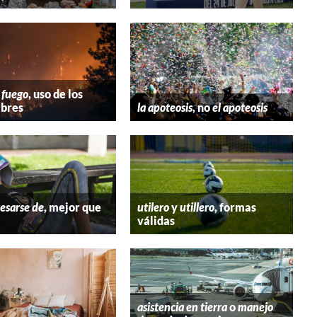
 fuego
, uso de los
bres
la apoteosis
, no
el apoteosis
esarse de
, mejor que
utilero
y
utillero
, formas
válidas
asistencia en tierra
o
manejo