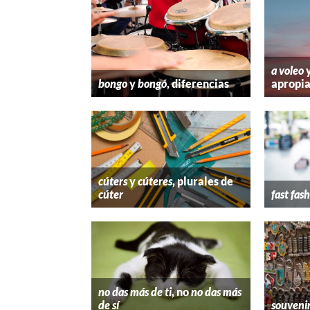
a voleo
bongo
y
bongó
, diferencias
apropi
cúters
y
cúteres
, plurales de
cúter
fast fas
no das más de ti
, no
no das más
de sí
souveni