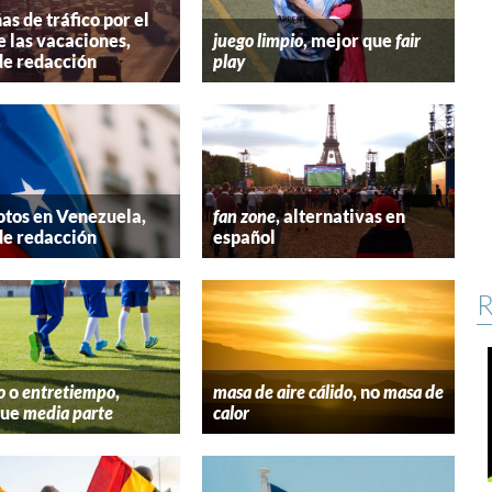
s de tráfico por el
e las vacaciones,
juego limpio
, mejor que
fair
de redacción
play
tos en Venezuela,
fan zone
, alternativas en
de redacción
español
R
o
o
entretiempo
,
masa de aire cálido
, no
masa de
que
media parte
calor