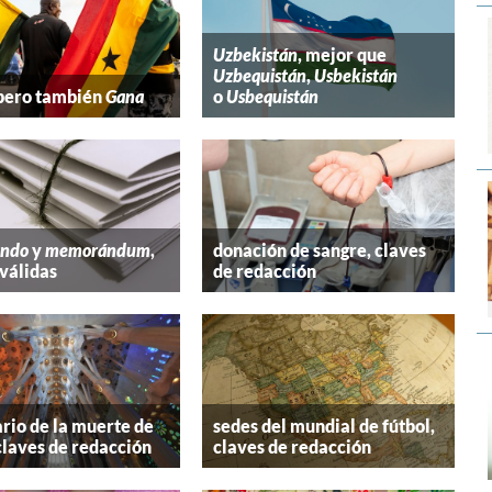
Uzbekistán
, mejor que
Uzbequistán
,
Usbekistán
 pero también
Gana
o
Usbequistán
ndo
y
memorándum
,
donación de sangre, claves
válidas
de redacción
rio de la muerte de
sedes del mundial de fútbol,
claves de redacción
claves de redacción