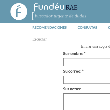
FundéuRAE
- Fundación
del Español
Buscar
Urgente
RECOMENDACIONES
CONSULTAS
Escuchar
Enviar una copia 
Su nombre: *
Su correo: *
Sus notas: