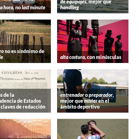
de equipajes
, mejor que
a hora
, no
last minute
handling
ro
no es sinónimo de
ie
alta costura
, con minúsculas
s de la
entrenador
o
preparador
,
dencia de Estados
mejor que
míster
en el
 claves de redacción
ámbito deportivo