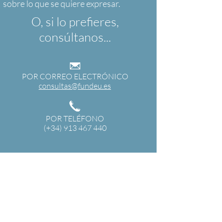
O, si lo prefieres,
consúltanos...
POR CORREO ELECTRÓNICO
consultas@fundeu.es
POR TELÉFONO
(+34) 913 467 440