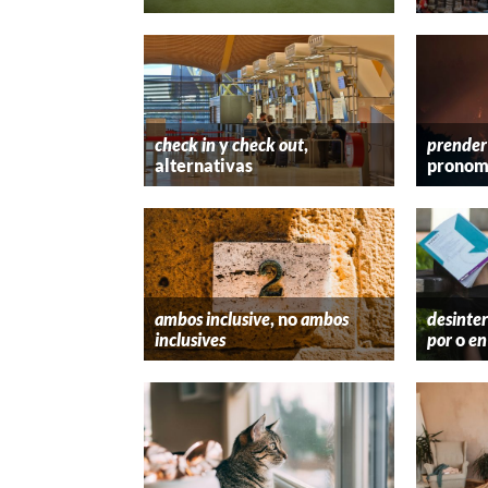
check in
y
check out
,
prender
alternativas
pronom
ambos inclusive
, no
ambos
desinter
inclusives
por
o
en