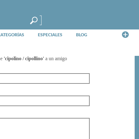
Me
CATEGORÍAS
ESPECIALES
BLOG
de
'cipolino / cipollino'
a un amigo