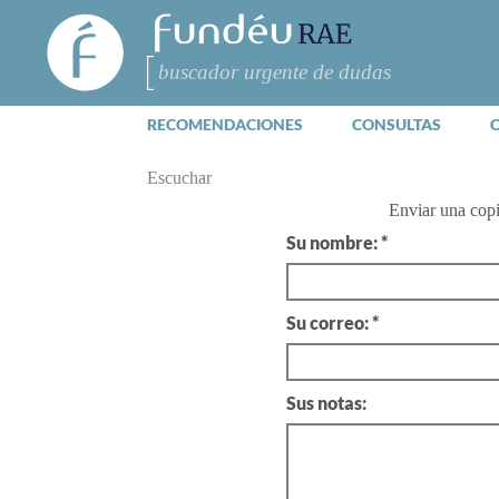
FundéuRAE
- Fundación
del Español
Buscar
Urgente
RECOMENDACIONES
CONSULTAS
Escuchar
Enviar una cop
Su nombre: *
Su correo: *
Sus notas: