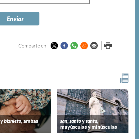
Twitter
Facebook
Whatsapp
Menéame
Enviar por
Imprimir
Comparte en
email
y
biznieto
, ambas
san
,
santo
y
santa
,
mayúsculas y minúsculas