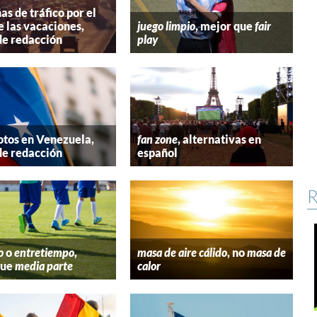
s de tráfico por el
e las vacaciones,
juego limpio
, mejor que
fair
de redacción
play
tos en Venezuela,
fan zone
, alternativas en
de redacción
español
R
o
o
entretiempo
,
masa de aire cálido
, no
masa de
que
media parte
calor