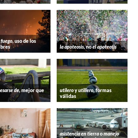
 fuego
, uso de los
bres
la apoteosis
, no
el apoteosis
esarse de
, mejor que
utilero
y
utillero
, formas
válidas
asistencia en tierra
o
manejo