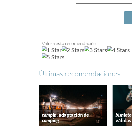
Valora esta recomendación
Últimas recomendaciones
campin
, adaptación de
bisnieto
camping
válidas