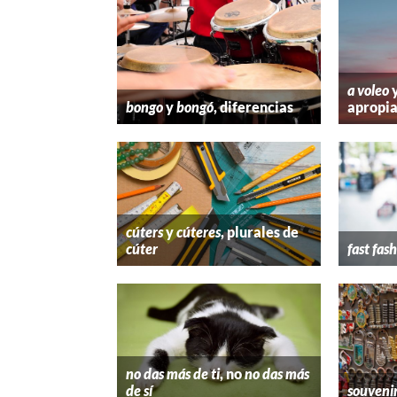
a voleo
bongo
y
bongó
, diferencias
apropi
cúters
y
cúteres
, plurales de
cúter
fast fas
no das más de ti
, no
no das más
de sí
souveni