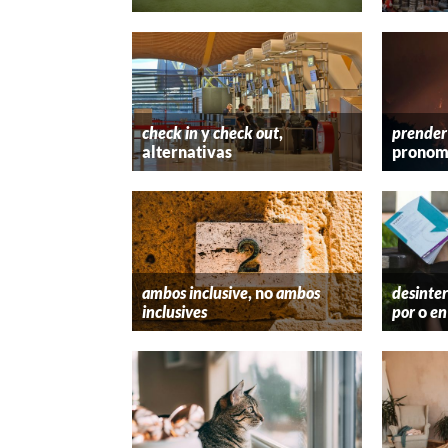
check in
y
check out
,
prender
alternativas
pronom
ambos inclusive
, no
ambos
desinter
inclusives
por
o
en