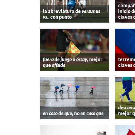
campaña
la abreviatura de
versus
es
inicio d
vs.
, con punto
claves 
fuera de juego
u
órsay
, mejor
terremo
que
offside
claves 
descans
en caso de que
, no
en caso que
mejor 