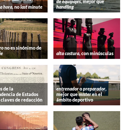
de equipajes
, mejor que
a hora
, no
last minute
handling
ro
no es sinónimo de
ie
alta costura
, con minúsculas
s de la
entrenador
o
preparador
,
dencia de Estados
mejor que
míster
en el
 claves de redacción
ámbito deportivo