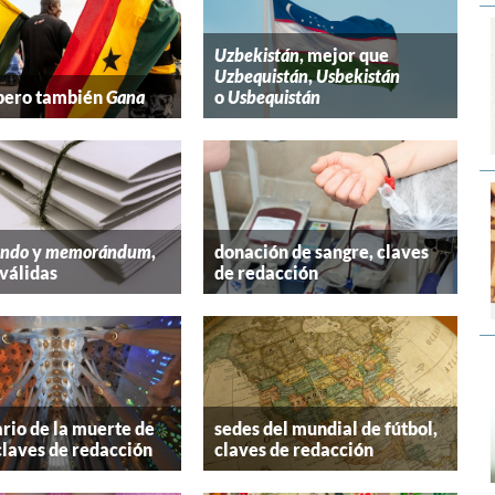
Uzbekistán
, mejor que
Uzbequistán
,
Usbekistán
 pero también
Gana
o
Usbequistán
ndo
y
memorándum
,
donación de sangre, claves
válidas
de redacción
rio de la muerte de
sedes del mundial de fútbol,
claves de redacción
claves de redacción