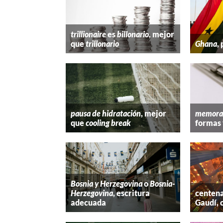
trillionaire
es
billonario
, mejor
que
trillonario
Ghana
,
pausa de hidratación
, mejor
memora
que
cooling break
formas 
Bosnia y Herzegovina
o
Bosnia-
Herzegovina
, escritura
centena
adecuada
Gaudí, 