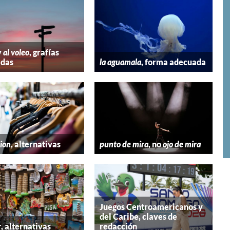
y
al voleo
, grafías
adas
la aguamala
, forma adecuada
hion
, alternativas
punto de mira
, no
ojo de mira
Juegos Centroamericanos y
del Caribe, claves de
r
, alternativas
redacción