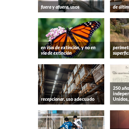
fuera
y
afuera
, usos
de últim
en vías de extinción
, y no
en
perímet
vía de extinción
superfic
250 año
indepen
recepcionar
, uso adecuado
Unidos,