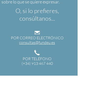
O, si lo prefieres,
consúltanos...
POR CORREO ELECTRÓNICO
consultas@fundeu.es
POR TELÉFONO
(+34) 913 467 440