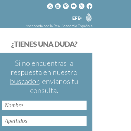
Rss
Instagram
Pinteres
Youtube
Twitter
Facebook
RAE
Agencia
EFE
Asesorada por la
Real Academia Española
nú
NOTICIAS
SOBRE LA FUNDÉURAE
¿TIENES UNA DUDA?
FundéuRAE es una fundación patrocinada por
la Agencia Efe y la Real Academia Española,
cuyo objetivo es colaborar con el buen uso del
Si no encuentras la
español en los medios de comunicación y en
respuesta en nuestro
Internet.
buscador
, envíanos tu
consulta.