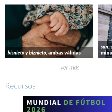
san
,
bisnieto
y
biznieto
, ambas válidas
minú
ver más
Recursos