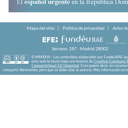
Mapa del sitio
Política de privacidad
Aviso le
Serrano, 187 - Madrid 28002
© MMXXVI - Los contenidos elaborados por FundéuRAE que
esta web lo hacen bajo una licencia de
Creative Commons R
CompartirIgual 3.0 Unported
. Esto quiere decir, en resume
compartir libremente, pero que se debe citar la autoría. Más información en e