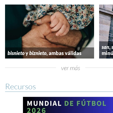
san
,
bisnieto
y
biznieto
, ambas válidas
minú
ver más
Recursos