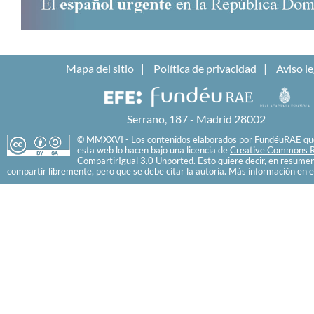
Mapa del sitio
Política de privacidad
Aviso le
Serrano, 187 - Madrid 28002
© MMXXVI - Los contenidos elaborados por FundéuRAE que
esta web lo hacen bajo una licencia de
Creative Commons R
CompartirIgual 3.0 Unported
. Esto quiere decir, en resume
compartir libremente, pero que se debe citar la autoría. Más información en e