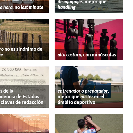
de equipajes
, mejor que
a hora
, no
last minute
handling
ro
no es sinónimo de
ie
alta costura
, con minúsculas
s de la
entrenador
o
preparador
,
dencia de Estados
mejor que
míster
en el
 claves de redacción
ámbito deportivo