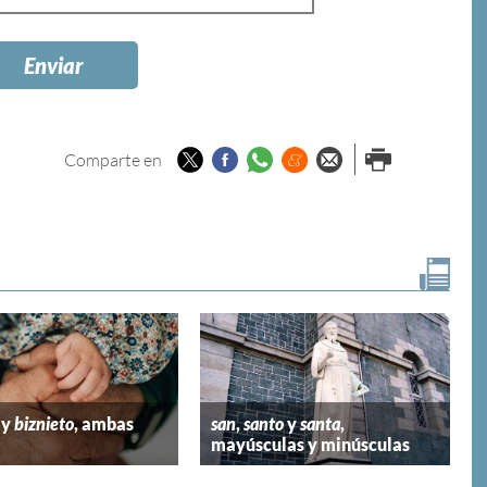
Twitter
Facebook
Whatsapp
Menéame
Enviar por
Imprimir
Comparte en
email
y
biznieto
, ambas
san
,
santo
y
santa
,
mayúsculas y minúsculas