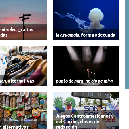
y
al voleo
, grafías
adas
la aguamala
, forma adecuada
hion
, alternativas
punto de mira
, no
ojo de mira
Juegos Centroamericanos y
del Caribe, claves de
r
, alternativas
redacción