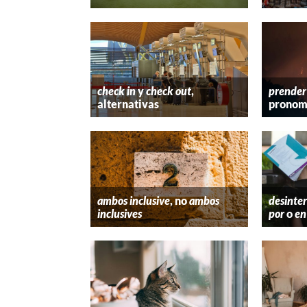
check in
y
check out
,
prender
alternativas
pronom
ambos inclusive
, no
ambos
desinter
inclusives
por
o
en