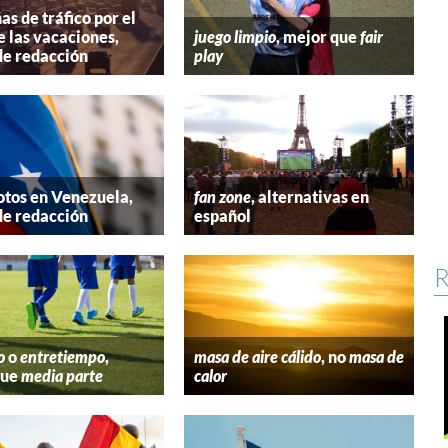
s de tráfico por el
e las vacaciones,
juego limpio
, mejor que
fair
de redacción
play
tos en Venezuela,
fan zone
, alternativas en
de redacción
español
R
o
o
entretiempo
,
masa de aire cálido
, no
masa de
que
media parte
calor