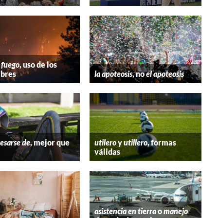
 fuego
, uso de los
bres
la apoteosis
, no
el apoteosis
esarse de
, mejor que
utilero
y
utillero
, formas
válidas
asistencia en tierra
o
manejo