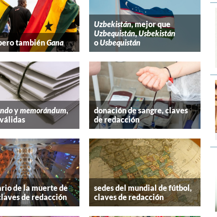
Uzbekistán
, mejor que
Uzbequistán
,
Usbekistán
 pero también
Gana
o
Usbequistán
ndo
y
memorándum
,
donación de sangre, claves
válidas
de redacción
rio de la muerte de
sedes del mundial de fútbol,
claves de redacción
claves de redacción