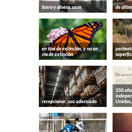
fuera
y
afuera
, usos
de últim
en vías de extinción
, y no
en
perímet
vía de extinción
superfic
250 año
indepen
recepcionar
, uso adecuado
Unidos,