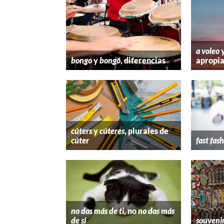
a voleo
bongo
y
bongó
, diferencias
apropi
cúters
y
cúteres
, plurales de
cúter
fast fas
no das más de ti
, no
no das más
de sí
souveni