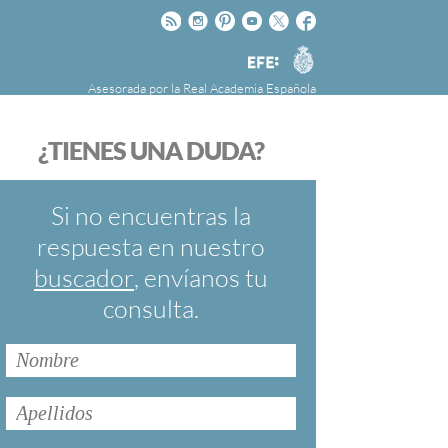
Rss
Instagram
Pinteres
Youtube
Twitter
Facebook
RAE
Agencia
EFE
Asesorada por la
Real Academia Española
nú
NOTICIAS
SOBRE LA FUNDÉURAE
¿TIENES UNA DUDA?
FundéuRAE es una fundación patrocinada por
la Agencia Efe y la Real Academia Española,
cuyo objetivo es colaborar con el buen uso del
Si no encuentras la
español en los medios de comunicación y en
respuesta en nuestro
Internet.
buscador
, envíanos tu
consulta.