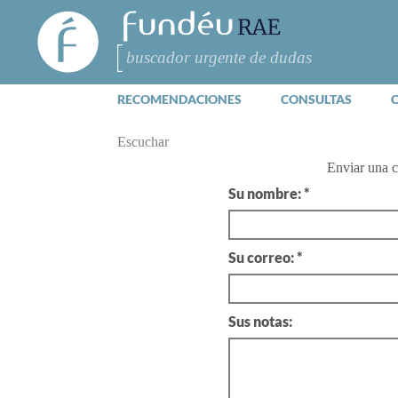
FundéuRAE
- Fundación
del Español
Buscar
Urgente
RECOMENDACIONES
CONSULTAS
Escuchar
Enviar una 
Su nombre: *
Su correo: *
Sus notas: