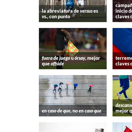
campaña
la abreviatura de
versus
es
inicio d
vs.
, con punto
claves 
fuera de juego
u
órsay
, mejor
terremo
que
offside
claves 
descans
en caso de que
, no
en caso que
mejor 