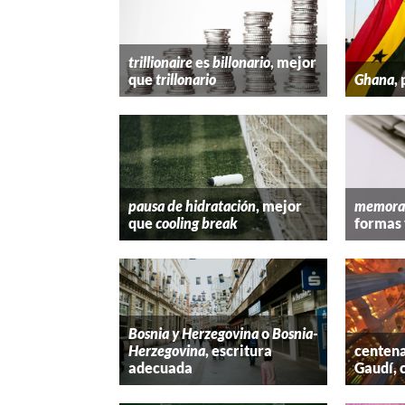
trillionaire
es
billonario
, mejor
que
trillonario
Ghana
,
pausa de hidratación
, mejor
memora
que
cooling break
formas 
Bosnia y Herzegovina
o
Bosnia-
Herzegovina
, escritura
centena
adecuada
Gaudí, 