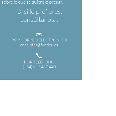
O, si lo prefieres,
consúltanos...
POR CORREO ELECTRÓNICO
consultas@fundeu.es
POR TELÉFONO
(+34) 913 467 440