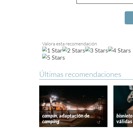
Valora esta recomendación
Últimas recomendaciones
campin
, adaptación de
bisnieto
camping
válidas