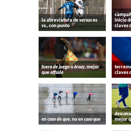
campaña
la abreviatura de
versus
es
inicio d
vs.
, con punto
claves 
fuera de juego
u
órsay
, mejor
terremo
que
offside
claves 
descans
en caso de que
, no
en caso que
mejor 