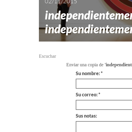
02/11/2015
independienteme
independienteme
Escuchar
Enviar una copia de
'independient
Su nombre: *
Su correo: *
Sus notas: