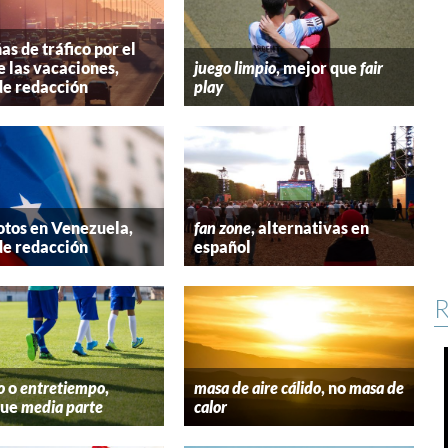
s de tráfico por el
e las vacaciones,
juego limpio
, mejor que
fair
de redacción
play
tos en Venezuela,
fan zone
, alternativas en
de redacción
español
R
o
o
entretiempo
,
masa de aire cálido
, no
masa de
que
media parte
calor