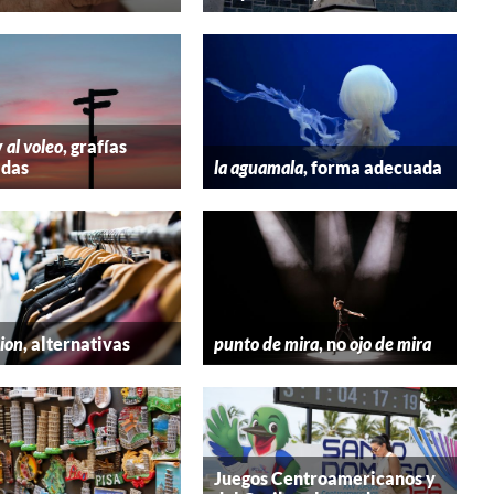
y
al voleo
, grafías
adas
la aguamala
, forma adecuada
hion
, alternativas
punto de mira
, no
ojo de mira
Juegos Centroamericanos y