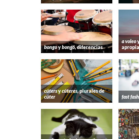
a voleo
bongo
y
bongó
, diferencias
apropi
cúters
y
cúteres
, plurales de
cúter
fast fas