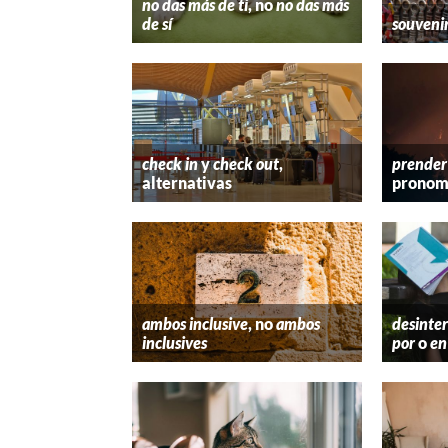
no das más de ti
, no
no das más
de sí
souveni
check in
y
check out
,
prender
alternativas
pronom
ambos inclusive
, no
ambos
desinter
inclusives
por
o
en