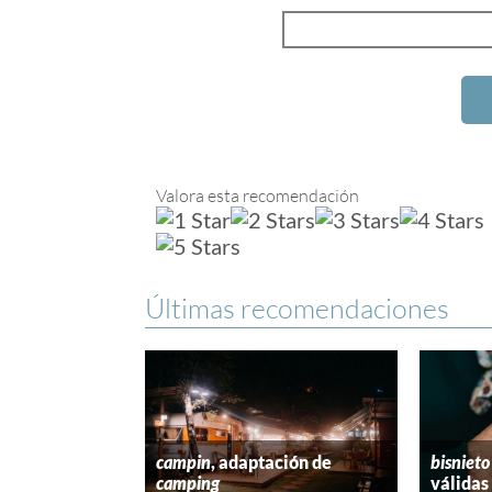
Valora esta recomendación
Últimas recomendaciones
campin
, adaptación de
bisnieto
camping
válidas