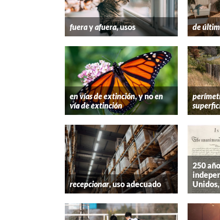
fuera
y
afuera
, usos
de últim
en vías de extinción
, y no
en
perímet
vía de extinción
superfic
250 año
indepen
recepcionar
, uso adecuado
Unidos,