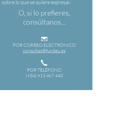
O, si lo prefieres,
consúltanos...
POR CORREO ELECTRÓNICO
consultas@fundeu.es
POR TELÉFONO
(+34) 913 467 440