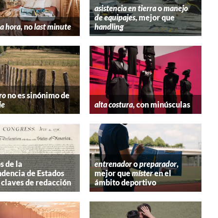
asistencia en tierra
o
manejo
de equipajes
, mejor que
a hora
, no
last minute
handling
ro
no es sinónimo de
ie
alta costura
, con minúsculas
s de la
entrenador
o
preparador
,
dencia de Estados
mejor que
míster
en el
 claves de redacción
ámbito deportivo