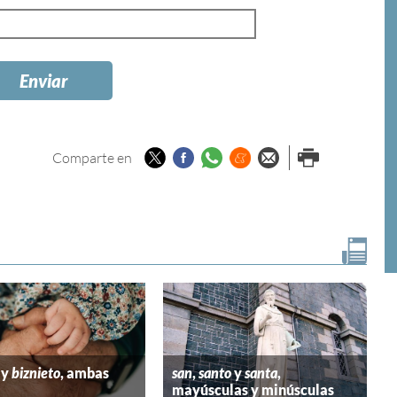
Twitter
Facebook
Whatsapp
Menéame
Enviar por
Imprimir
Comparte en
email
y
biznieto
, ambas
san
,
santo
y
santa
,
mayúsculas y minúsculas