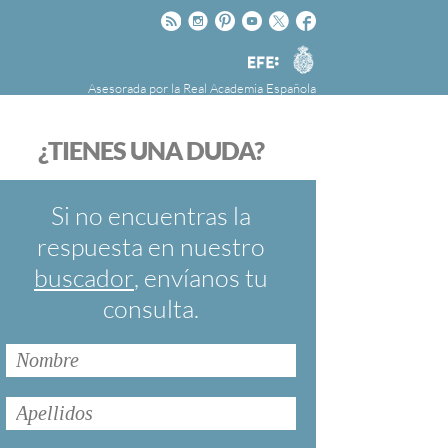
Rss
Instagram
Pinteres
Youtube
Twitter
Facebook
RAE
Agencia
EFE
Asesorada por la
Real Academia Española
nú
NOTICIAS
SOBRE LA FUNDÉURAE
¿TIENES UNA DUDA?
FundéuRAE es una fundación patrocinada por
la Agencia Efe y la Real Academia Española,
cuyo objetivo es colaborar con el buen uso del
Si no encuentras la
español en los medios de comunicación y en
respuesta en nuestro
Internet.
buscador
, envíanos tu
consulta.