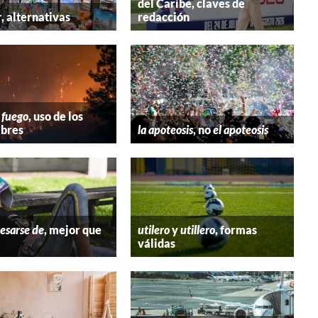
del Caribe, claves de
r
, alternativas
redacción
 fuego
, uso de los
bres
la apoteosis
, no
el apoteosis
esarse de
, mejor que
utilero
y
utillero
, formas
válidas