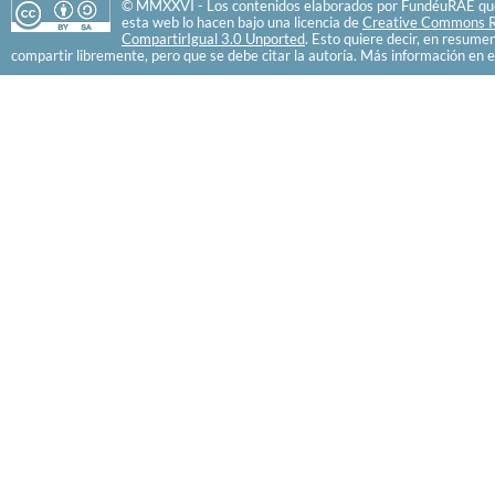
© MMXXVI - Los contenidos elaborados por FundéuRAE que
esta web lo hacen bajo una licencia de
Creative Commons R
CompartirIgual 3.0 Unported
. Esto quiere decir, en resume
compartir libremente, pero que se debe citar la autoría. Más información en e