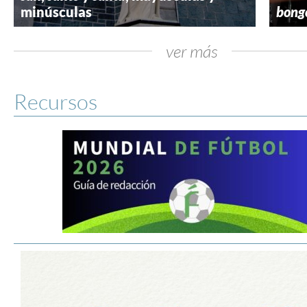
minúsculas
bong
ver más
Recursos