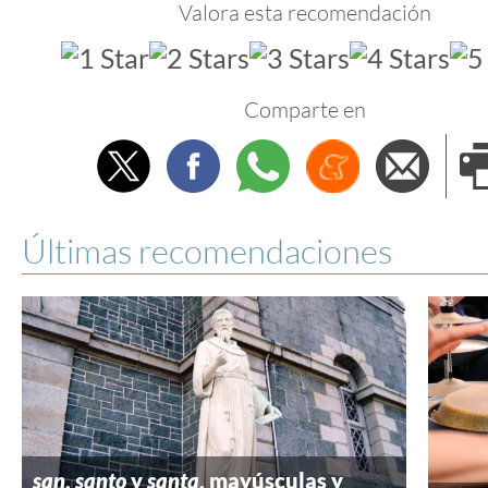
Valora esta recomendación
Comparte en
Twitter
Facebook
Whatsapp
Menéame
Envi
e
Últimas recomendaciones
san
,
santo
y
santa
, mayúsculas y