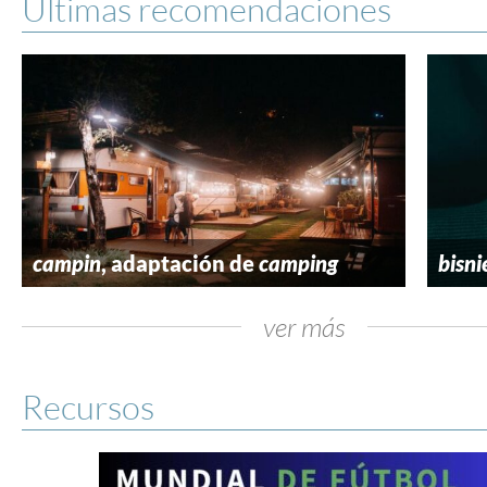
Últimas recomendaciones
campin
, adaptación de
camping
bisni
ver más
Recursos