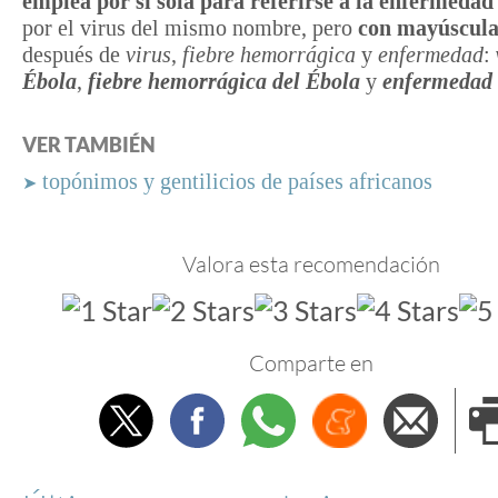
emplea por sí sola para referirse a la enfermedad
por el virus del mismo nombre, pero
con mayúscul
después de
virus
,
fiebre hemorrágica
y
enfermedad
:
Ébola
,
fiebre hemorrágica del Ébola
y
enfermedad 
VER TAMBIÉN
topónimos y gentilicios de países africanos
➤
Valora esta recomendación
Comparte en
Twitter
Facebook
Whatsapp
Menéame
Envi
e