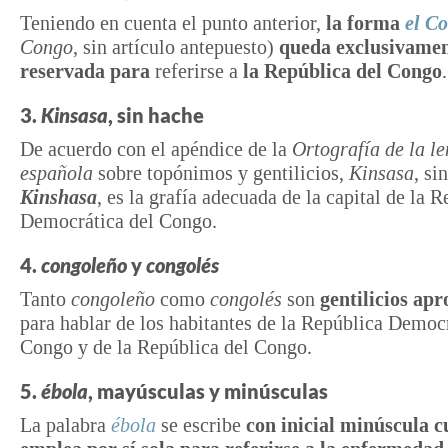
Teniendo en cuenta el punto anterior,
la forma
el C
Congo
, sin artículo antepuesto)
queda exclusivame
reservada
para
referirse a
la República del Congo
.
3.
Kinsasa
, sin hache
De acuerdo con el apéndice de la
Ortografía de la l
española
sobre topónimos y gentilicios,
Kinsasa
, si
Kinshasa
, es la grafía adecuada de la capital de la 
Democrática del Congo.
4.
congoleño
y
congolés
Tanto
congoleño
como
congolés
son
gentilicios ap
para hablar de los habitantes de la República Democr
Congo y de la República del Congo.
5.
ébola
, mayúsculas y minúsculas
La palabra
ébola
se escribe
con inicial minúscula c