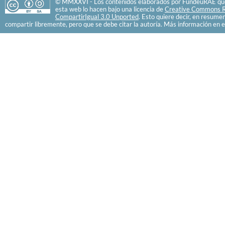
© MMXXVI - Los contenidos elaborados por FundéuRAE que
esta web lo hacen bajo una licencia de
Creative Commons R
CompartirIgual 3.0 Unported
. Esto quiere decir, en resume
compartir libremente, pero que se debe citar la autoría. Más información en e