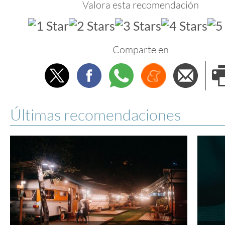
Valora esta recomendación
Comparte en
Twitter
Facebook
Whatsapp
Menéame
Envi
e
Últimas recomendaciones