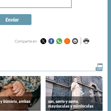
Twitter
Facebook
Whatsapp
Menéame
Enviar por
Imprimir
Comparte en
email
y
biznieto
, ambas
san
,
santo
y
santa
,
mayúsculas y minúsculas