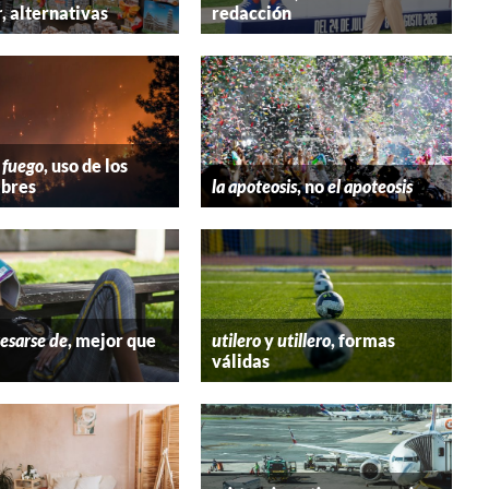
r
, alternativas
redacción
 fuego
, uso de los
bres
la apoteosis
, no
el apoteosis
esarse de
, mejor que
utilero
y
utillero
, formas
válidas