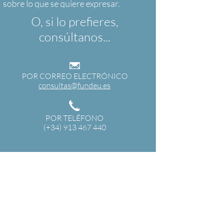
O, si lo prefieres,
consúltanos...
POR CORREO ELECTRÓNICO
consultas@fundeu.es
POR TELÉFONO
(+34) 913 467 440