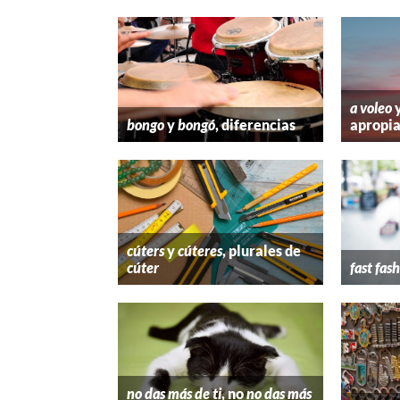
a voleo
bongo
y
bongó
, diferencias
apropi
cúters
y
cúteres
, plurales de
cúter
fast fas
no das más de ti
, no
no das más