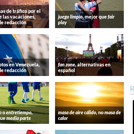
s de tráfico por el
e las vacaciones,
juego limpio
, mejor que
fair
de redacción
play
tos en Venezuela,
fan zone
, alternativas en
de redacción
español
R
o
o
entretiempo
,
masa de aire cálido
, no
masa de
que
media parte
calor