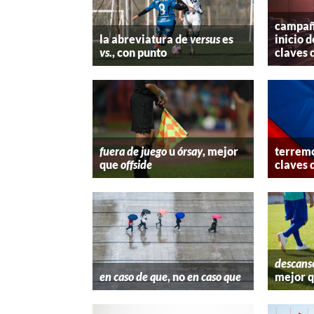
campaña
la abreviatura de
versus
es
inicio d
vs.
, con punto
claves 
fuera de juego
u
órsay
, mejor
terremo
que
offside
claves 
descans
en caso de que
, no
en caso que
mejor 