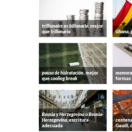
trillionaire
es
billonario
, mejor
que
trillonario
Ghana
,
pausa de hidratación
, mejor
memora
que
cooling break
formas 
Bosnia y Herzegovina
o
Bosnia-
Herzegovina
, escritura
centena
adecuada
Gaudí, 