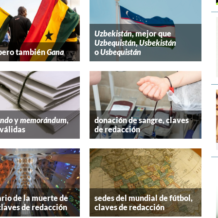
Uzbekistán
, mejor que
Uzbequistán
,
Usbekistán
 pero también
Gana
o
Usbequistán
ndo
y
memorándum
,
donación de sangre, claves
válidas
de redacción
rio de la muerte de
sedes del mundial de fútbol,
claves de redacción
claves de redacción