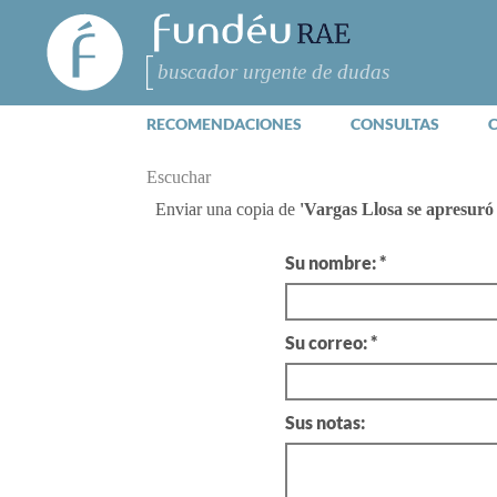
FundéuRAE
- Fundación
del Español
Buscar
Urgente
RECOMENDACIONES
CONSULTAS
Escuchar
Enviar una copia de
'Vargas Llosa se apresuró
Su nombre: *
Su correo: *
Sus notas: