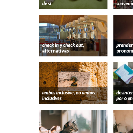
de sí
souveni
check in
y
check out
,
prender
alternativas
pronom
ambos inclusive
, no
ambos
desinter
inclusives
por
o
en