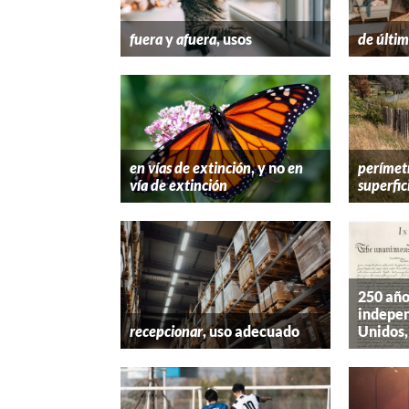
fuera
y
afuera
, usos
de últim
en vías de extinción
, y no
en
perímet
vía de extinción
superfic
250 año
indepen
recepcionar
, uso adecuado
Unidos,