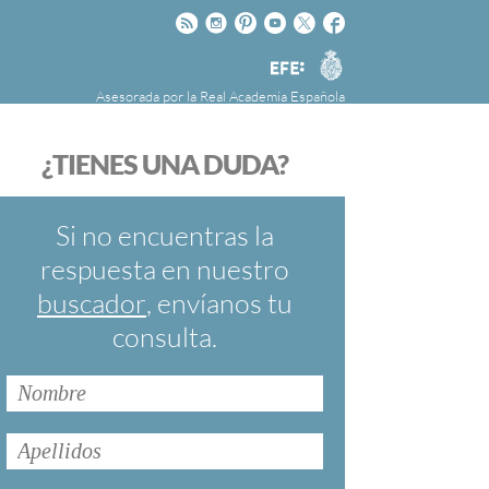
Rss
Instagram
Pinteres
Youtube
Twitter
Facebook
RAE
Agencia
EFE
Asesorada por la
Real Academia Española
nú
NOTICIAS
SOBRE LA FUNDÉURAE
¿TIENES UNA DUDA?
FundéuRAE es una fundación patrocinada por
la Agencia Efe y la Real Academia Española,
cuyo objetivo es colaborar con el buen uso del
Si no encuentras la
español en los medios de comunicación y en
respuesta en nuestro
Internet.
buscador
, envíanos tu
consulta.