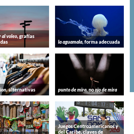
y
al voleo
, grafías
adas
la aguamala
, forma adecuada
hion
, alternativas
punto de mira
, no
ojo de mira
Juegos Centroamericanos y
del Caribe, claves de