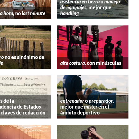
asistencia en tierra
o
manejo
de equipajes
, mejor que
a hora
, no
last minute
handling
ro
no es sinónimo de
ie
alta costura
, con minúsculas
s de la
entrenador
o
preparador
,
dencia de Estados
mejor que
míster
en el
 claves de redacción
ámbito deportivo