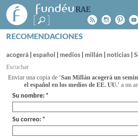
FundéuRAE
- Fundación
Rss
Instagr
Pinte
Y
del Español
Urgente
RECOMENDACIONES
Real Acad
CONSULTAS
CATEGORÍAS
¿TIENES
acogerá
|
español
|
medios
|
millán
|
noticias
|
S
ESPECIALES
BLOG
UNA
Escuchar
NOTICIAS
DUDA?
Enviar una copia de
'San Millán acogerá un semin
el español en los medios de EE. UU.'
a un a
SOBRE LA FUNDÉURAE
Consúltanos
Su nombre: *
FundéuRAE es una fundación patrocinada por la 
y la Real Academia Española, cuyo objetivo es co
Su correo: *
el buen uso del español en los medios de comuni
Internet.