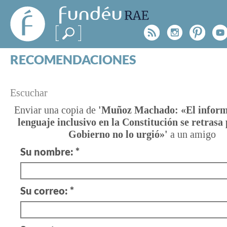
FundéuRAE
- Fundación
Rss
Instagr
Pinte
Y
del Español
Urgente
RECOMENDACIONES
Real Acad
CONSULTAS
CATEGORÍAS
¿TIENES
Escuchar
ESPECIALES
BLOG
UNA
Enviar una copia de
'Muñoz Machado: «El informe
lenguaje inclusivo en la Constitución se retrasa
NOTICIAS
DUDA?
Gobierno no lo urgió»'
a un amigo
SOBRE LA FUNDÉURAE
Su nombre: *
Consúltanos
FundéuRAE es una fundación patrocinada por la 
y la Real Academia Española, cuyo objetivo es co
Su correo: *
el buen uso del español en los medios de comuni
Internet.