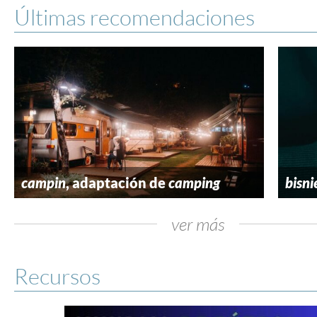
Últimas recomendaciones
campin
, adaptación de
camping
bisni
ver más
Recursos