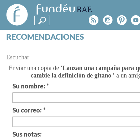
FundéuRAE
- Fundación
Rss
Instagr
Pinte
Y
del Español
Urgente
RECOMENDACIONES
Real Acad
CONSULTAS
CATEGORÍAS
¿TIENES
Escuchar
ESPECIALES
BLOG
UNA
Enviar una copia de
'Lanzan una campaña para q
cambie la definición de gitano '
a un ami
NOTICIAS
DUDA?
Su nombre: *
SOBRE LA FUNDÉURAE
Consúltanos
FundéuRAE es una fundación patrocinada por la 
Su correo: *
y la Real Academia Española, cuyo objetivo es co
el buen uso del español en los medios de comuni
Internet.
Sus notas: