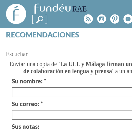
FundéuRAE
- Fundación
Rss
Instagr
Pinte
Y
del Español
Urgente
RECOMENDACIONES
Real Acad
CONSULTAS
CATEGORÍAS
¿TIENES
Escuchar
ESPECIALES
BLOG
UNA
Enviar una copia de
'La ULL y Málaga firman un
de colaboración en lengua y prensa'
a un a
NOTICIAS
DUDA?
Su nombre: *
SOBRE LA FUNDÉURAE
Consúltanos
FundéuRAE es una fundación patrocinada por la 
Su correo: *
y la Real Academia Española, cuyo objetivo es co
el buen uso del español en los medios de comuni
Internet.
Sus notas: