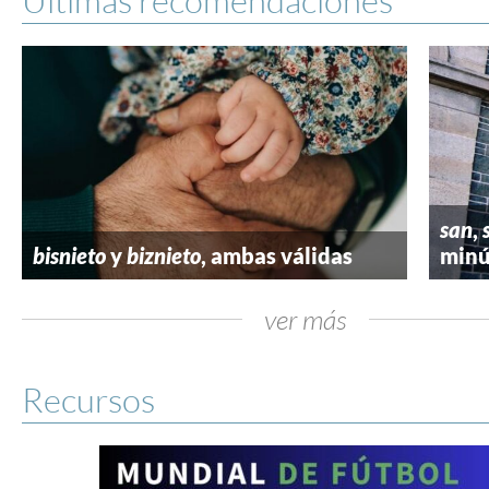
san
,
bisnieto
y
biznieto
, ambas válidas
minú
ver más
Recursos