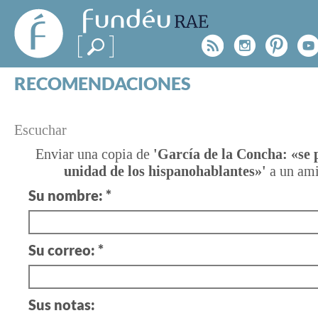
FundéuRAE
- Fundación
Rss
Instagr
Pinte
Y
del Español
Urgente
RECOMENDACIONES
Real Acad
CONSULTAS
CATEGORÍAS
¿TIENES
Escuchar
ESPECIALES
BLOG
UNA
Enviar una copia de
'García de la Concha: «se 
unidad de los hispanohablantes»'
a un am
NOTICIAS
DUDA?
Su nombre: *
SOBRE LA FUNDÉURAE
Consúltanos
FundéuRAE es una fundación patrocinada por la 
Su correo: *
y la Real Academia Española, cuyo objetivo es co
el buen uso del español en los medios de comuni
Internet.
Sus notas: