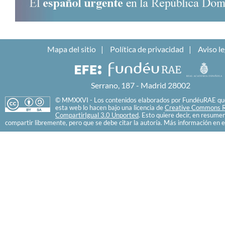
Mapa del sitio
Política de privacidad
Aviso le
Serrano, 187 - Madrid 28002
© MMXXVI - Los contenidos elaborados por FundéuRAE que
esta web lo hacen bajo una licencia de
Creative Commons R
CompartirIgual 3.0 Unported
. Esto quiere decir, en resume
compartir libremente, pero que se debe citar la autoría. Más información en e