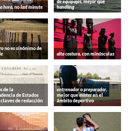
de equipajes
, mejor que
a hora
, no
last minute
handling
ro
no es sinónimo de
ie
alta costura
, con minúsculas
s de la
entrenador
o
preparador
,
dencia de Estados
mejor que
míster
en el
 claves de redacción
ámbito deportivo