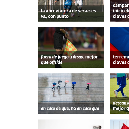
campaña
la abreviatura de
versus
es
inicio d
vs.
, con punto
claves 
fuera de juego
u
órsay
, mejor
terremo
que
offside
claves 
descans
en caso de que
, no
en caso que
mejor 