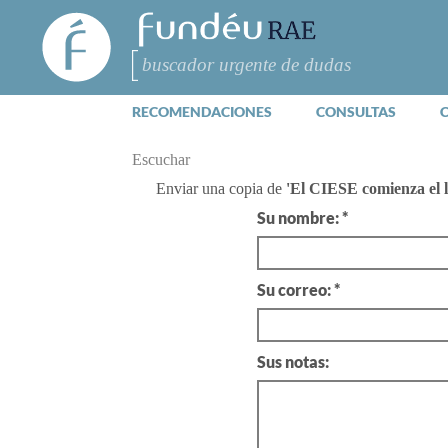
FundéuRAE
- Fundación
del Español
Buscar
Urgente
RECOMENDACIONES
CONSULTAS
Escuchar
Enviar una copia de
'El CIESE comienza el l
Su nombre: *
Su correo: *
Sus notas: