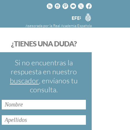
Rss
Instagram
Pinteres
Youtube
Twitter
Facebook
RAE
Agencia
EFE
Asesorada por la
Real Academia Española
nú
NOTICIAS
SOBRE LA FUNDÉURAE
¿TIENES UNA DUDA?
FundéuRAE es una fundación patrocinada por
la Agencia Efe y la Real Academia Española,
cuyo objetivo es colaborar con el buen uso del
Si no encuentras la
español en los medios de comunicación y en
respuesta en nuestro
Internet.
buscador
, envíanos tu
consulta.