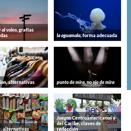
y
al voleo
, grafías
adas
la aguamala
, forma adecuada
hion
, alternativas
punto de mira
, no
ojo de mira
Juegos Centroamericanos y
del Caribe, claves de
r
, alternativas
redacción