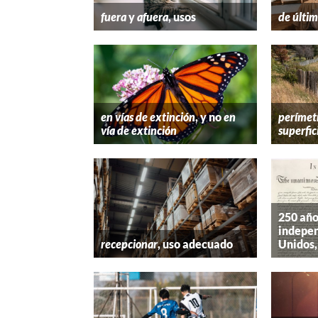
fuera
y
afuera
, usos
de últim
en vías de extinción
, y no
en
perímet
vía de extinción
superfic
250 año
indepen
recepcionar
, uso adecuado
Unidos,