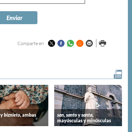
Twitter
Facebook
Whatsapp
Menéame
Enviar por
Imprimir
Comparte en
email
y
biznieto
, ambas
san
,
santo
y
santa
,
mayúsculas y minúsculas