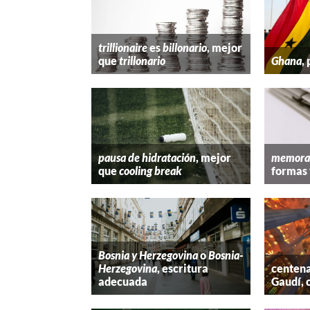
trillionaire
es
billonario
, mejor
que
trillonario
Ghana
,
pausa de hidratación
, mejor
memora
que
cooling break
formas 
Bosnia y Herzegovina
o
Bosnia-
Herzegovina
, escritura
centena
adecuada
Gaudí, 