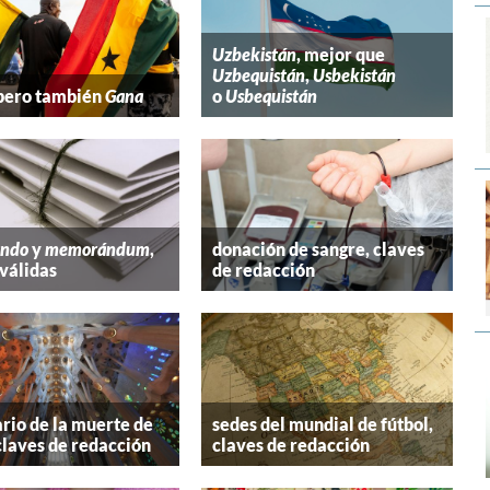
Uzbekistán
, mejor que
Uzbequistán
,
Usbekistán
 pero también
Gana
o
Usbequistán
ndo
y
memorándum
,
donación de sangre, claves
válidas
de redacción
rio de la muerte de
sedes del mundial de fútbol,
claves de redacción
claves de redacción