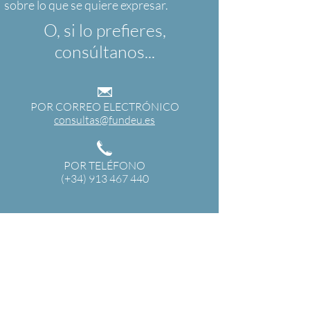
O, si lo prefieres,
consúltanos...
POR CORREO ELECTRÓNICO
consultas@fundeu.es
POR TELÉFONO
(+34) 913 467 440