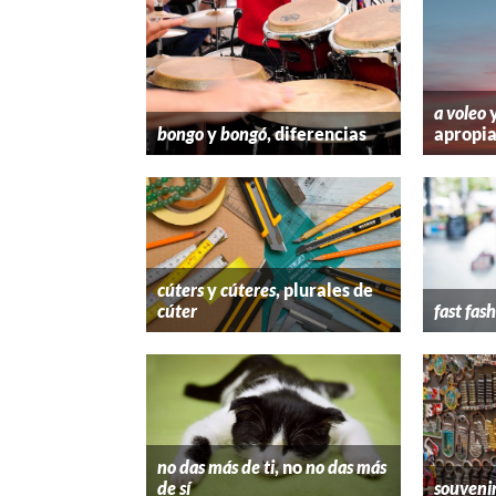
a voleo
bongo
y
bongó
, diferencias
apropi
cúters
y
cúteres
, plurales de
cúter
fast fas
no das más de ti
, no
no das más
de sí
souveni