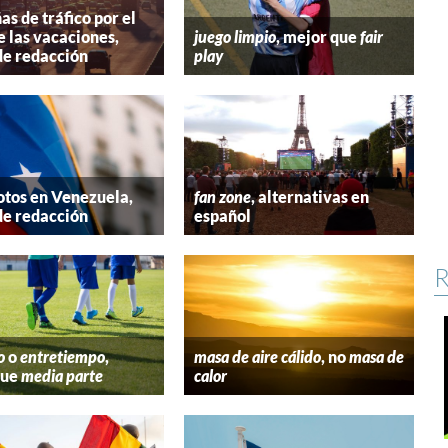
s de tráfico por el
e las vacaciones,
juego limpio
, mejor que
fair
de redacción
play
tos en Venezuela,
fan zone
, alternativas en
de redacción
español
R
o
o
entretiempo
,
masa de aire cálido
, no
masa de
que
media parte
calor