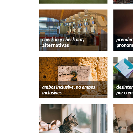
check in
y
check out
,
prender
alternativas
pronom
ambos inclusive
, no
ambos
desinter
inclusives
por
o
en