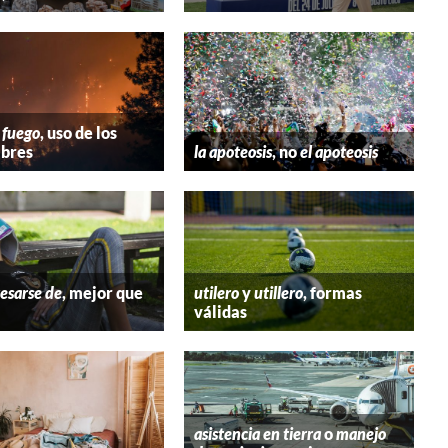
 fuego
, uso de los
bres
la apoteosis
, no
el apoteosis
esarse de
, mejor que
utilero
y
utillero
, formas
válidas
asistencia en tierra
o
manejo