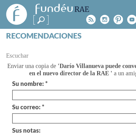
FundéuRAE
- Fundación
Rss
Instagr
Pinte
Y
del Español
Urgente
RECOMENDACIONES
Real Acad
CONSULTAS
CATEGORÍAS
¿TIENES
Escuchar
ESPECIALES
BLOG
UNA
Enviar una copia de
'Darío Villanueva puede conve
en el nuevo director de la RAE '
a un ami
NOTICIAS
DUDA?
Su nombre: *
SOBRE LA FUNDÉURAE
Consúltanos
FundéuRAE es una fundación patrocinada por la 
Su correo: *
y la Real Academia Española, cuyo objetivo es co
el buen uso del español en los medios de comuni
Internet.
Sus notas: