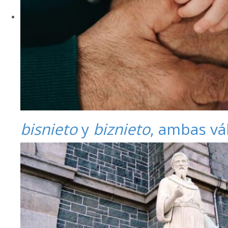
bisnieto
y
biznieto
, ambas vá