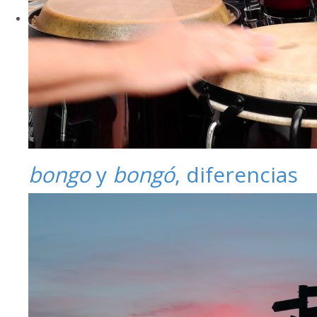
bongo
y
bongó
, diferencias