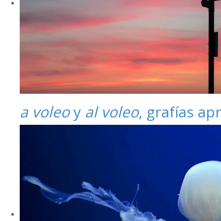
a voleo
y
al voleo
, grafías a