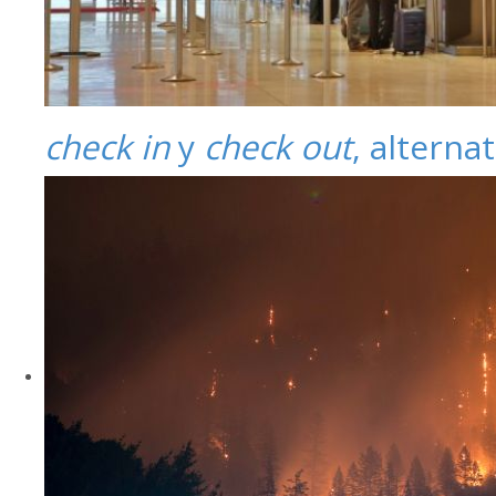
check in
y
check out
, alterna