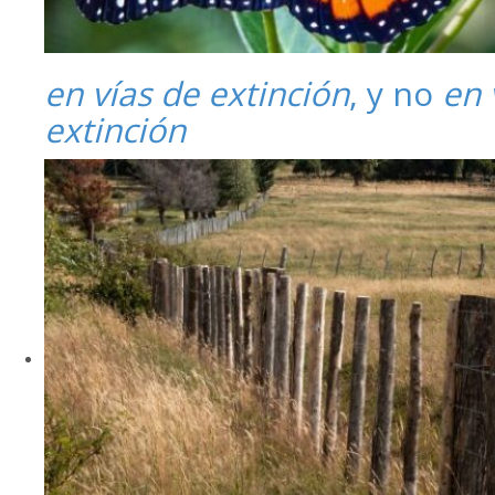
en vías de extinción
, y no
en 
extinción