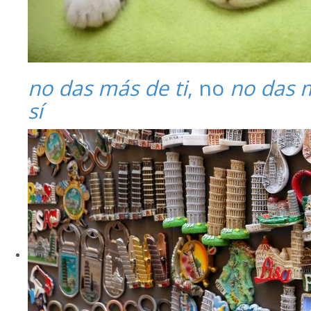
no das más de ti
, no
no das 
sí