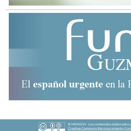
© MMXXVI - Los contenidos elaborados po
Creative Commons Reconocimiento-Comp