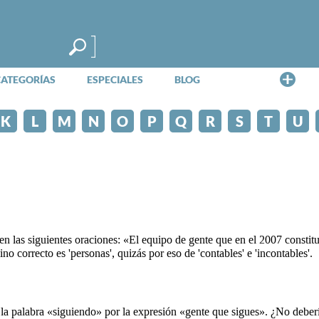
Me
CATEGORÍAS
ESPECIALES
BLOG
K
L
M
N
O
P
Q
R
S
T
U
' en las siguientes oraciones: «El equipo de gente que en el 2007 consti
o correcto es 'personas', quizás por eso de 'contables' e 'incontables'.
 la palabra «siguiendo» por la expresión «gente que sigues». ¿No deberí