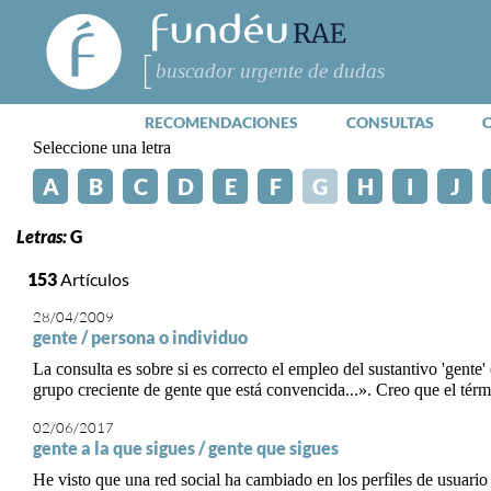
FundéuRAE
- Fundación
del Español
Buscar
Urgente
RECOMENDACIONES
CONSULTAS
Seleccione una letra
A
B
C
D
E
F
G
H
I
J
Letras:
G
153
Artículos
28/04/2009
gente / persona o individuo
La consulta es sobre si es correcto el empleo del sustantivo 'gente
grupo creciente de gente que está convencida...». Creo que el términ
02/06/2017
gente a la que sigues / gente que sigues
He visto que una red social ha cambiado en los perfiles de usuario