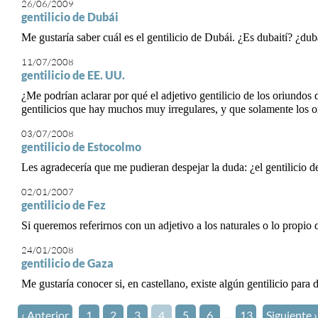
26/06/2009
gentilicio de Dubái
Me gustaría saber cuál es el gentilicio de Dubái. ¿Es dubaití? ¿d
11/07/2008
gentilicio de EE. UU.
¿Me podrían aclarar por qué el adjetivo gentilicio de los oriundo
gentilicios que hay muchos muy irregulares, y que solamente los o
03/07/2008
gentilicio de Estocolmo
Les agradecería que me pudieran despejar la duda: ¿el gentilicio d
02/01/2007
gentilicio de Fez
Si queremos referirnos con un adjetivo a los naturales o lo propio d
24/01/2008
gentilicio de Gaza
Me gustaría conocer si, en castellano, existe algún gentilicio para
...
‹ Anterior
1
2
3
4
5
6
13
Siguiente ›