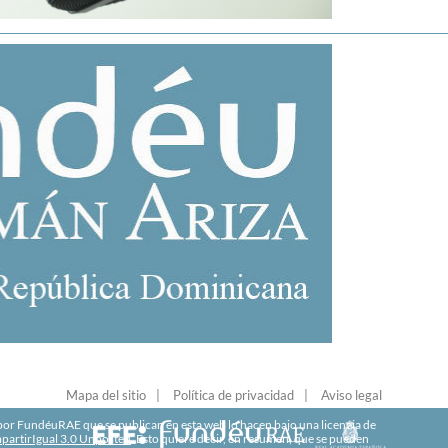
Mapa del sitio
Política de privacidad
Aviso legal
r FundéuRAE que se publican en esta web lo hacen bajo una licencia de
artirIgual 3.0 Unported
. Esto quiere decir, en resumen, que se pueden