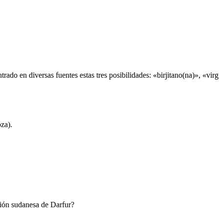
ntrado en diversas fuentes estas tres posibilidades: «birjitano(na)», «vi
oza).
egión sudanesa de Darfur?