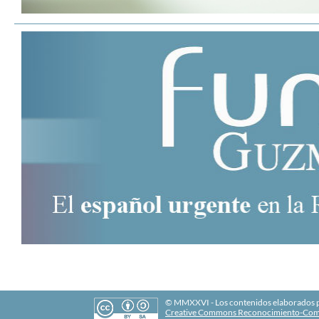
© MMXXVI - Los contenidos elaborados po
Creative Commons Reconocimiento-Comp