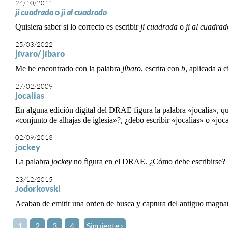
24/10/2011
ji cuadrada
o
ji al cuadrado
Quisiera saber si lo correcto es escribir
ji cuadrada
o
ji al cuadra
25/03/2022
jívaro/ jíbaro
Me he encontrado con la palabra
jíbaro
, escrita con
b
, aplicada a 
27/02/2009
jocalias
En alguna edición digital del DRAE figura la palabra «jocalia», qu
«conjunto de alhajas de iglesia»?, ¿debo escribir «jocalias» o «joc
02/09/2013
jockey
La palabra
jockey
no figura en el DRAE. ¿Cómo debe escribirs
23/12/2015
Jodorkovski
Acaban de emitir una orden de busca y captura del antiguo magna
1
2
3
4
Siguiente ›