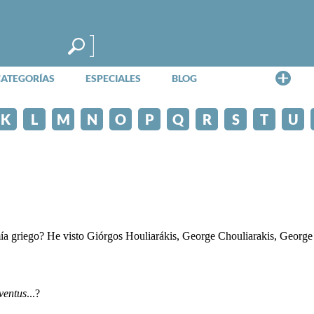
Me
CATEGORÍAS
ESPECIALES
BLOG
K
L
M
N
O
P
Q
R
S
T
U
 griego? He visto Giórgos Houliarákis, George Chouliarakis, George J
ventus
...?