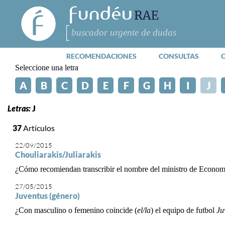
FundéuRAE
- Fundación
del Español
Buscar
Urgente
RECOMENDACIONES
CONSULTAS
Seleccione una letra
A
B
C
D
E
F
G
H
I
J
Letras:
J
37
Artículos
22/09/2015
Chouliarakis/Juliarakis
¿Cómo recomiendan transcribir el nombre del ministro de Economía
27/05/2015
Juventus (género)
¿Con masculino o femenino coincide (
el/la
) el equipo de futbol
Ju