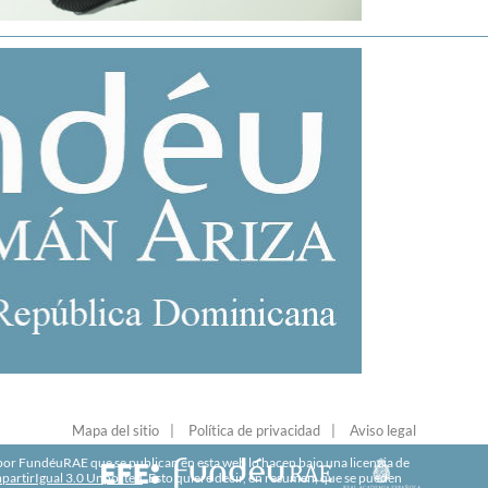
Mapa del sitio
Política de privacidad
Aviso legal
r FundéuRAE que se publican en esta web lo hacen bajo una licencia de
artirIgual 3.0 Unported
. Esto quiere decir, en resumen, que se pueden