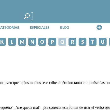
Me
CATEGORÍAS
ESPECIALES
BLOG
K
L
M
N
O
P
Q
R
S
T
U
llana, veo que en los medios se escribe el término tanto en minúsculas 
pequeño", "me queda mal". ¿Es correcta esta forma de usar el verbo
qu