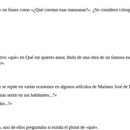
to» en frases como «¿Qué cuestan esas manzanas?». ¿Se considera coloqu
ivo «qué» en Qué me quieres amor, título de una obra de un famoso esc
o».
 se repite en varias ocasiones en algunos artículos de Mariano José de
s sentir en sus habitantes...?»
or...?»
no de ellos preguntaba si existía el plural de «qué».