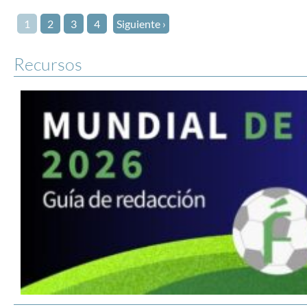
1
2
3
4
Siguiente ›
Recursos