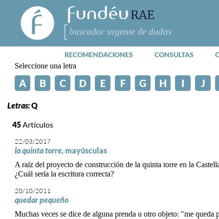
FundéuRAE
- Fundación
del Español
Buscar
Urgente
RECOMENDACIONES
CONSULTAS
Seleccione una letra
A
B
C
D
E
F
G
H
I
J
Letras:
Q
45
Artículos
22/03/2017
la quinta torre
, mayúsculas
A raíz del proyecto de construcción de la quinta torre en la Caste
¿Cuál sería la escritura correcta?
20/10/2011
quedar pequeño
Muchas veces se dice de alguna prenda u otro objeto: "me queda 