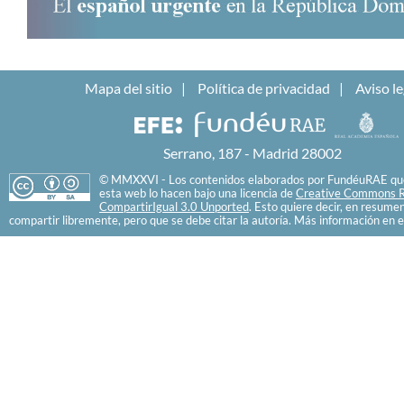
Mapa del sitio
Política de privacidad
Aviso le
Serrano, 187 - Madrid 28002
© MMXXVI - Los contenidos elaborados por FundéuRAE que
esta web lo hacen bajo una licencia de
Creative Commons R
CompartirIgual 3.0 Unported
. Esto quiere decir, en resume
compartir libremente, pero que se debe citar la autoría. Más información en e