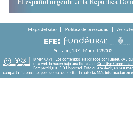
Mapa del sitio
Política de privacidad
Aviso le
Serrano, 187 - Madrid 28002
© MMXXVI - Los contenidos elaborados por FundéuRAE que
esta web lo hacen bajo una licencia de
Creative Commons R
CompartirIgual 3.0 Unported
. Esto quiere decir, en resume
compartir libremente, pero que se debe citar la autoría. Más información en e