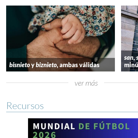
san
,
bisnieto
y
biznieto
, ambas válidas
minú
ver más
Recursos