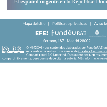
Mapa del sitio
Política de privacidad
Aviso le
Serrano, 187 - Madrid 28002
© MMXXVI - Los contenidos elaborados por FundéuRAE que
esta web lo hacen bajo una licencia de
Creative Commons R
CompartirIgual 3.0 Unported
. Esto quiere decir, en resume
compartir libremente, pero que se debe citar la autoría. Más información en e