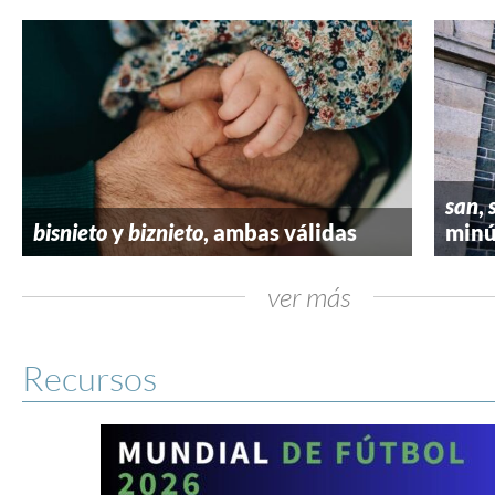
san
,
bisnieto
y
biznieto
, ambas válidas
minú
ver más
Recursos