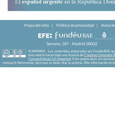
Mapa del sitio
Política de privacidad
Aviso le
Serrano, 187 - Madrid 28002
© MMXXVI - Los contenidos elaborados por FundéuRAE que
esta web lo hacen bajo una licencia de
Creative Commons R
CompartirIgual 3.0 Unported
. Esto quiere decir, en resume
compartir libremente, pero que se debe citar la autoría. Más información en e